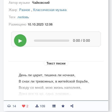
Автор музыки
Чайковский
Жанр
Разное
,
Классическая музыка
Теги
любовь
Размещено
10.10.2023 12:06
▶
0:00 / 0:00
Текст песни
День ли царит, тишина ли ночная,
В снах ли тревожных, в житейской борьбе,
Всюду со мной, мою жизнь наполняя,
Дума все та же, одна, роковая,-
Все о тебе!
14
2
109