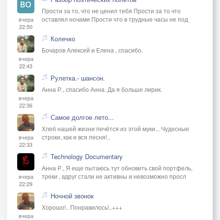
Прости за то, что не ценил тебя Прости за то что
оставлял ночами Прости что в трудные часы не под
вчера
22:50
Колечко
Бочаров Алексей и Елена , спасибо.
вчера
22:43
Рулетка.- шансон.
Анна Р., спасибо Анна. Да я больше лирик.
вчера
22:36
Самое долгое лето...
Хлеб нашей жизни печётся из этой муки... Чудесные
строки, как и вся песня!..
вчера
22:33
Technology Documentary
Анна Р., Я еще пытаюсь тут обновить свой портфель,
треки , вдруг стали не активны и невозможно просл
вчера
22:29
Ночной звонок
Хорошо!.. Понравилось!..+++
вчера