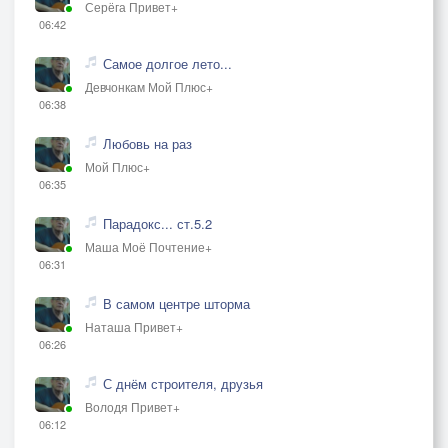
Серёга Привет+
06:42
Самое долгое лето...
Девчонкам Мой Плюс+
06:38
Любовь на раз
Мой Плюс+
06:35
Парадокс... ст.5.2
Маша Моё Почтение+
06:31
В самом центре шторма
Наташа Привет+
06:26
С днём строителя, друзья
Володя Привет+
06:12