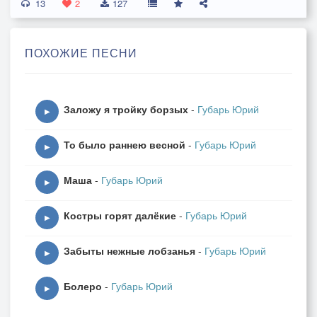
13
Коль ненастье, непогода –
2
127
Улетят они от нас,
Не коснется их невзгода,
ПОХОЖИЕ ПЕСНИ
Им веселье – вечный час!
Лети, лети, мечта любви
Заложу я тройку борзых
-
Губарь Юрий
В тот дивный край,
▶
Где жизнь вся – рай,
То было раннею весной
-
Губарь Юрий
Лети, лети, мечта любви
▶
В тот дивный мир,
Маша
-
Губарь Юрий
Где мой кумир.
▶
Костры горят далёкие
-
Губарь Юрий
Так и я весельем песни
▶
Украшаю жизни путь,
Забыты нежные лобзанья
-
Губарь Юрий
Смехом шумным и беспечным
▶
Бьется сердце, дышит грудь.
Болеро
-
Губарь Юрий
▶
Нет ненастья, непогоды,