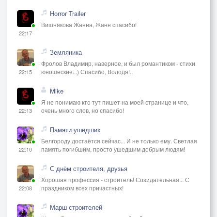
Horror Trailer
Вишнякова Жанна, Жанн спасибо!
22:17
Земляника
Фролов Владимир, наверное, и был романтиком - стихи
юношеские...) Спасибо, Володя!..
22:15
Mike
Я не понимаю кто тут пишет на моей странице и что,
очень много слов, но спасибо!
22:13
Памяти ушедших
Белгороду достаётся сейчас... И не только ему. Светлая
память погибшим, просто ушедшим добрым людям!
22:10
С днём строителя, друзья
Хорошая профессия - строитель! Созидательная... С
праздником всех причастных!
22:08
Марш строителей