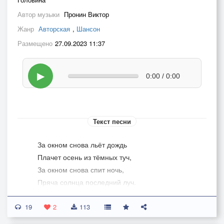
Автор музыки
Пронин Виктор
Жанр
Авторская
,
Шансон
Размещено
27.09.2023 11:37
▶
0:00 / 0:00
Текст песни
За окном снова льёт дождь
Плачет осень из тёмных туч,
За окном снова спит ночь,
Пряча солнца последний луч.
Был бы рядом мой верный друг,
19
Я развёл бы тучи рукой,
2
113
Старый друг, как спасенья круг,