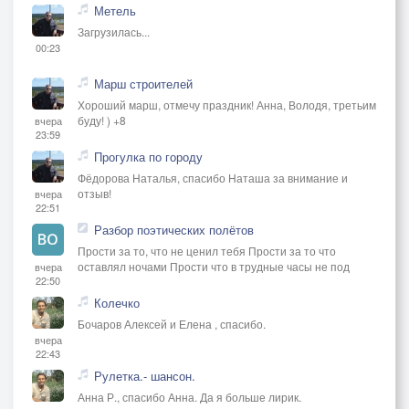
Метель
Загрузилась...
00:23
Марш строителей
Хороший марш, отмечу праздник! Анна, Володя, третьим
буду! ) +8
вчера
23:59
Прогулка по городу
Фёдорова Наталья, спасибо Наташа за внимание и
отзыв!
вчера
22:51
Разбор поэтических полётов
Прости за то, что не ценил тебя Прости за то что
оставлял ночами Прости что в трудные часы не под
вчера
22:50
Колечко
Бочаров Алексей и Елена , спасибо.
вчера
22:43
Рулетка.- шансон.
Анна Р., спасибо Анна. Да я больше лирик.