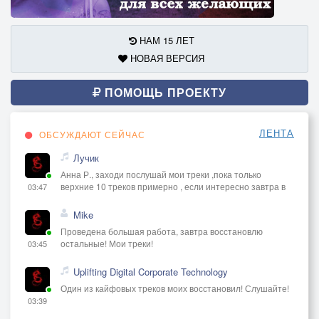
Видик про разлуку, про твое лето
А лето - это маленькая жизнь
НАМ 15 ЛЕТ
НОВАЯ ВЕРСИЯ
Жизнь, в которой не было ни дня фальши
Вряд ли кто-то точно знает, что дальше
ПОМОЩЬ ПРОЕКТУ
И только участковый мне кивнет молча
Лето - это маленькая жизнь
ЛЕНТА
ОБСУЖДАЮТ СЕЙЧАС
Лучик
Анна Р., заходи послушай мои треки ,пока только
верхние 10 треков примерно , если интересно завтра в
03:47
Mike
Проведена большая работа, завтра восстановлю
остальные! Мои треки!
03:45
Uplifting Digital Corporate Technology
Один из кайфовых треков моих восстановил! Слушайте!
03:39