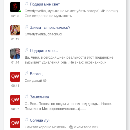
Подари мне свет
Qwertysvetka, музыка не может убить автора) ИИ пофиг)
Они все равно не музыканты
02:33
Зачем ты приснилась?
Qwertysvetka, спасибо!
01:19
Подарите мне...
Да, Анна, в сегодняшней реальности этот подарок не
вызывает удивления. Увы. Не знаю: осознанно, и
01:14
Беглец
Спи давай 😁
00:41
Земляника
О.. Вов.. Пошел по ягоды и попал под дождь... Наше.
Помолого-Метеорологическое...))+++
00:27
Солнца луч.
Сам так хорошо можешь... 🤔Зачем тебе ии?