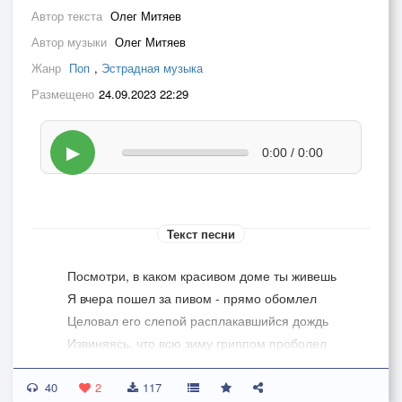
Автор текста
Олег Митяев
Автор музыки
Олег Митяев
Жанр
Поп
,
Эстрадная музыка
Размещено
24.09.2023 22:29
▶
0:00 / 0:00
Текст песни
Посмотри, в каком красивом доме ты живешь
Я вчера пошел за пивом - прямо обомлел
Целовал его слепой расплакавшийся дождь
Извиняясь, что всю зиму гриппом проболел
40
Я стоял да любовался до скончанья дня
2
117