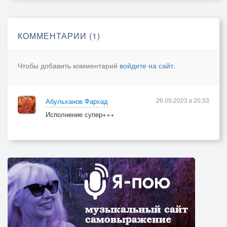
Я и не заметил, что конец мая
Что давно повесилась метель злая
КОММЕНТАРИИ (1)
Выпил с участковым, смотрю - лето
А лето - это маленькая жизнь
Чтобы добавить комментарий
войдите на сайт
.
Лето - это маленькая жизнь порознь
Тихо подрастает на щеках поросль
26.09.2023 в 20:33
Абульханов Фархад
Дом плывет по лету, а меня нету
Исполнение супер+++
Лето - это маленькая жизнь
И пускай в окне твоем ночует наша грусть
Я в мусоропровод бросил два своих ключа
И к тебе я точно этим летом не вернусь
Я хожу в кино и в парк культуры по ночам
А ты вернулась с моря, я вчера видел
Словно прошлой жизни посмотрел видик