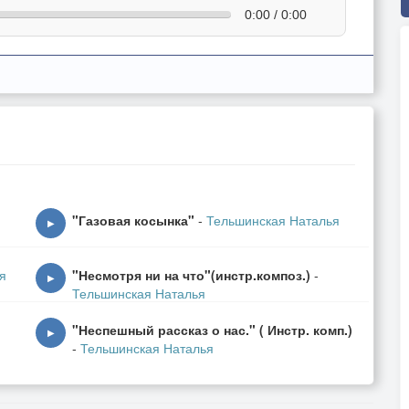
0:00 / 0:00
"Газовая косынка"
-
Тельшинская Наталья
▶
я
"Несмотря ни на что"(инстр.композ.)
-
▶
Тельшинская Наталья
"Неспешный рассказ о нас." ( Инстр. комп.)
▶
-
Тельшинская Наталья