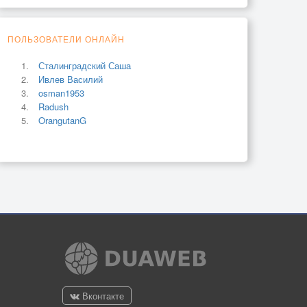
ПОЛЬЗОВАТЕЛИ ОНЛАЙН
Сталинградский Саша
Ивлев Василий
osman1953
Radush
OrangutanG
Вконтакте