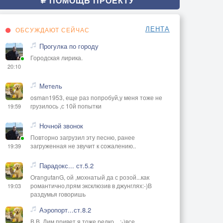
ПОМОЩЬ ПРОЕКТУ
ЛЕНТА
ОБСУЖДАЮТ СЕЙЧАС
Прогулка по городу
Городская лирика.
20:10
Метель
osman1953, еще раз попробуй,у меня тоже не
грузилось ,с 10й попытки
19:59
Ночной звонок
Повторно загрузил эту песню, ранее
загруженная не звучит к сожалению..
19:39
Парадокс... ст.5.2
OrangutanG, ой ,мохнатый да с розой...как
романтично,прям эксклюзив в джунглях:-)В
19:03
раздумья говоришь
Аэропорт...ст.8.2
В В, Дим привет,я тоже редко ...:-)все