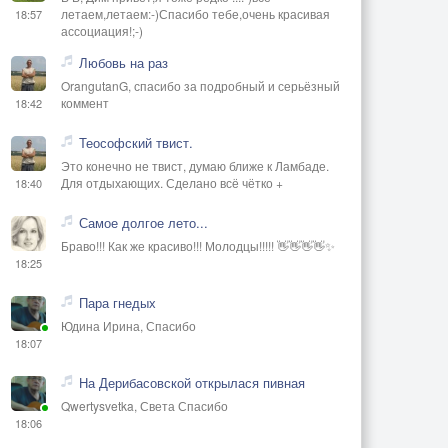
летаем,летаем:-)Спасибо тебе,очень красивая
18:57
ассоциация!;-)
Любовь на раз
OrangutanG, спасибо за подробный и серьёзный
коммент
18:42
Теософский твист.
Это конечно не твист, думаю ближе к Ламбаде.
Для отдыхающих. Сделано всё чётко +
18:40
Самое долгое лето...
Браво!!! Как же красиво!!! Молодцы!!!!! 👋👋👋👋✨
18:25
Пара гнедых
Юдина Ирина, Спасибо
18:07
На Дерибасовской открылася пивная
Qwertysvetka, Света Спасибо
18:06