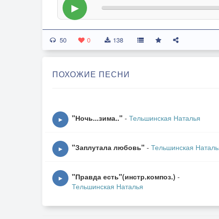
▶
50
0
138
ПОХОЖИЕ ПЕСНИ
"Ночь...зима.."
-
Тельшинская Наталья
▶
"Заплутала любовь"
-
Тельшинская Наталь
▶
"Правда есть"(инстр.композ.)
-
▶
Тельшинская Наталья