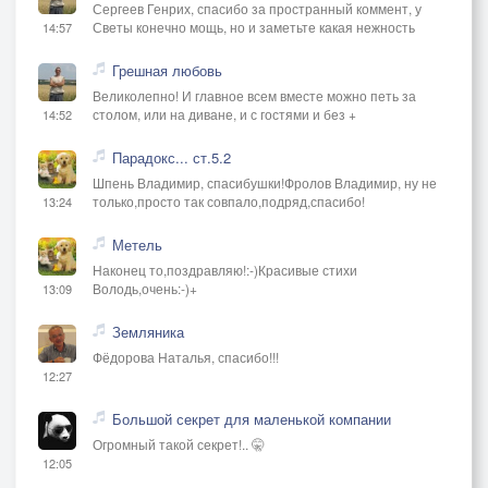
Сергеев Генрих, спасибо за пространный коммент, у
Светы конечно мощь, но и заметьте какая нежность
14:57
Грешная любовь
Великолепно! И главное всем вместе можно петь за
столом, или на диване, и с гостями и без +
14:52
Парадокс... ст.5.2
Шпень Владимир, спасибушки!Фролов Владимир, ну не
только,просто так совпало,подряд,спасибо!
13:24
Метель
Наконец то,поздравляю!:-)Красивые стихи
Володь,очень:-)+
13:09
Земляника
Фёдорова Наталья, спасибо!!!
12:27
Большой секрет для маленькой компании
Огромный такой секрет!.. 🤫
12:05