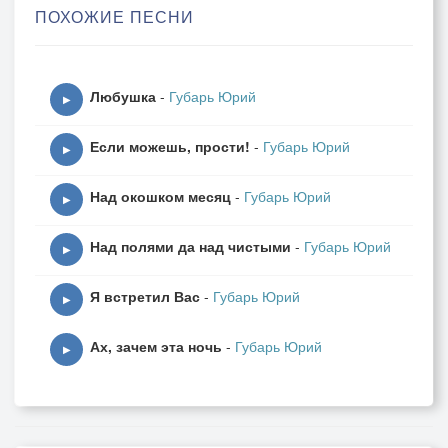
ПОХОЖИЕ ПЕСНИ
Ах, прерви же свой сладкий сон,
Выйди, милая, на балкон!
Любушка
-
Губарь Юрий
2. Петь ли начнет сегидилью -
▶
Песня и жжет, и томит.
Если можешь, прости!
-
Губарь Юрий
Вторит ей небо Севильи,
▶
Жгучие ласки сулит.
Над окошком месяц
-
Губарь Юрий
▶
Припев
Над полями да над чистыми
-
Губарь Юрий
▶
3. В пляске фанданго едва ли
Я встретил Вас
-
Губарь Юрий
Равная сыщется ей.
▶
Нет, вы такой не видали,
Ах, зачем эта ночь
-
Губарь Юрий
Честью клянусь я своей.
▶
Припев:
Жду тебя я,
О моя дорогая!