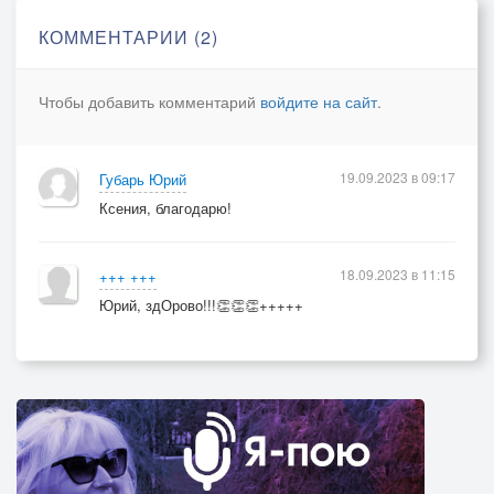
Ах, прерви же свой сладкий сон,
КОММЕНТАРИИ (2)
Выйди, милая, на балкон!
Чтобы добавить комментарий
войдите на сайт
.
19.09.2023 в 09:17
Губарь Юрий
Ксения, благодарю!
18.09.2023 в 11:15
+++ +++
Юрий, здОрово!!!👏👏👏+++++