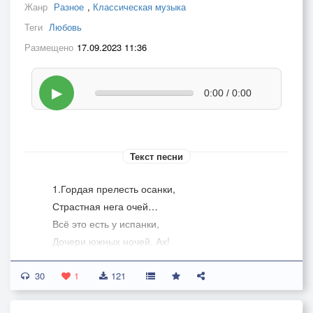
Жанр
Разное
,
Классическая музыка
Теги
Любовь
Размещено
17.09.2023 11:36
▶
0:00 / 0:00
Текст песни
1.Гордая прелесть осанки,
Страстная нега очей…
Всё это есть у испанки,
Дочери южных ночей. Ах!
30
Припев:
1
121
Жду тебя я,
О моя дорогая!