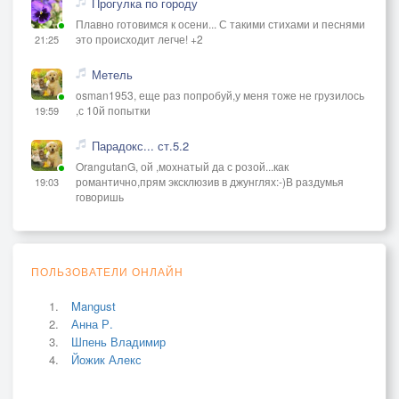
Прогулка по городу
Плавно готовимся к осени... С такими стихами и песнями
это происходит легче! +2
21:25
Метель
osman1953, еще раз попробуй,у меня тоже не грузилось
,с 10й попытки
19:59
Парадокс... ст.5.2
OrangutanG, ой ,мохнатый да с розой...как
романтично,прям эксклюзив в джунглях:-)В раздумья
19:03
говоришь
ПОЛЬЗОВАТЕЛИ ОНЛАЙН
Mangust
Анна Р.
Шпень Владимир
Йожик Алекс