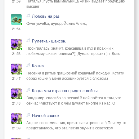
Наталья, пусть вам мельница жизни выдаёт продукцию
21:59
высшег
Любовь на раз
Qwertysvetka, дуроррЙожик Алекс,
21:54
Рулетка.- шансон.
Проигралась, значит, красавица в пух и прах - и к
любимому с извинениями?)) Думаю, простит.) + Дово
21:53
Кошка
Песенка в ритме грациозной кошачьей походки. Кстати,
образ кошки у меня ассоциируется с блюзом.) +
21:47
Когда моя странна придет с войны
Владимир, спасибо за песню! В ней поётся о том, что
сейчас чувствуют и о чём думают многие из нас. О
21:43
Ночной звонок
Ах, эти воспоминания, приятные и грешные!) Почему-то
представилось, что эта песня звучит в советском
21:39