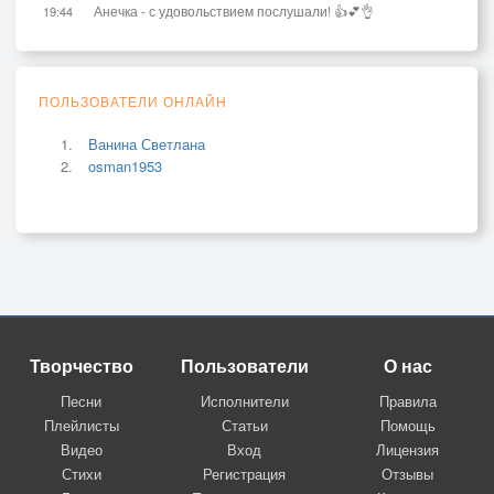
Анечка - с удовольствием послушали! 👍💕👌
19:44
ПОЛЬЗОВАТЕЛИ ОНЛАЙН
Ванина Светлана
osman1953
Творчество
Пользователи
О нас
Песни
Исполнители
Правила
Плейлисты
Статьи
Помощь
Видео
Вход
Лицензия
Стихи
Регистрация
Отзывы