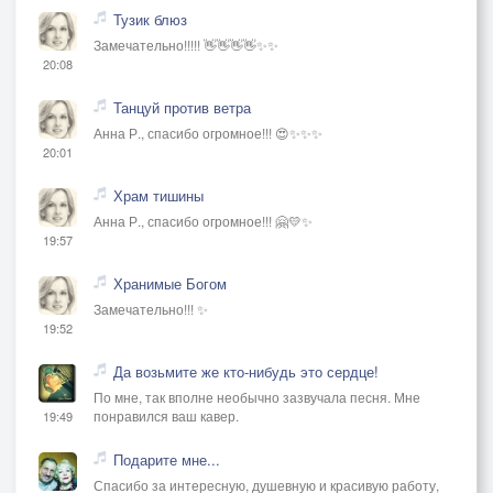
Тузик блюз
Замечательно!!!!! 👋👋👋👋✨✨
20:08
Танцуй против ветра
Анна Р., спасибо огромное!!! 😍✨✨✨
20:01
Храм тишины
Анна Р., спасибо огромное!!! 🤗💛✨
19:57
Хранимые Богом
Замечательно!!! ✨
19:52
Да возьмите же кто-нибудь это сердце!
По мне, так вполне необычно зазвучала песня. Мне
понравился ваш кавер.
19:49
Подарите мне...
Спасибо за интересную, душевную и красивую работу,