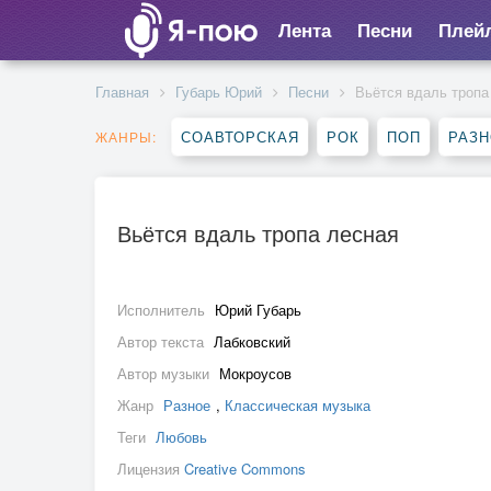
Лента
Песни
Плей
Главная
Губарь Юрий
Песни
Вьётся вдаль тропа
СОАВТОРСКАЯ
РОК
ПОП
РАЗ
ЖАНРЫ:
Вьётся вдаль тропа лесная
Исполнитель
Юрий Губарь
Автор текста
Лабковский
Автор музыки
Мокроусов
Жанр
Разное
,
Классическая музыка
Теги
Любовь
Лицензия
Creative Commons