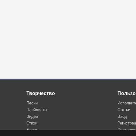
Творчество
Пользо
Песни
Исполнит
Плейлисты
Статьи
Видео
Вход
Стихи
Регистра
Блоги
Подтверж