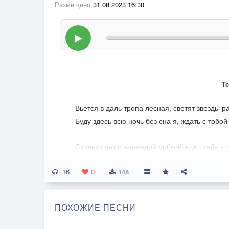
Размещено
31.08.2023 16:30
▶
Те
Вьется в даль тропа лесная, светят звезды р
Буду здесь всю ночь без сна я, ждать с тобой
Сколько раз с надеждой робкой,ждал тебя у 
Ты проходишь дальней тропкой, словно не з
16
0
148
Знаменит я не речами не красой кудрявою,
А колхозными делами, удалою славою 2 раз.
ПОХОЖИЕ ПЕСНИ
Без любви ходить по свету, нет судьбы печа