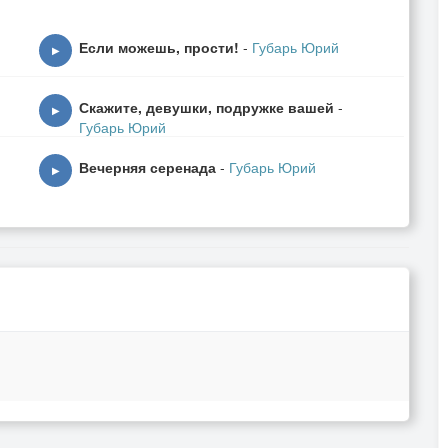
льние 2 раз.
Если можешь, прости!
-
Губарь Юрий
▶
Скажите, девушки, подружке вашей
-
▶
Губарь Юрий
Вечерняя серенада
-
Губарь Юрий
▶