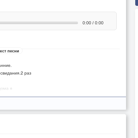
0:00 / 0:00
кст песни
анние.
 свидания.2 раз
дома я
накомая.проигр.
льнее