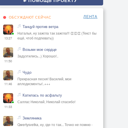
ПОМОЩЬ ПРОЕКТУ
ЛЕНТА
ОБСУЖДАЮТ СЕЙЧАС
Танцуй против ветра
Наталья, ну зажгла так зажгла!!! 👏👏👏 (Текст бы
ещё, чтоб подпевать))
13:27
Возьми мое сердце
Задуэтились...) Хорошо!..
11:50
Чудо
Прекрасная песня! Василий, мои
аплодисменты!..+++
11:46
Катилась по асфальту
Саллас Николай, Николай спасибо!
11:33
Земляника
Qwertysvetka, ну, где-то так... Точно не помню -