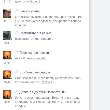
давно это было...)
11:17
Смысл жизни.
Стрижаков Виктор , в очередной раз поклон. Вы
(Ты) не только обладатель прекрасного тенора
11:16
но и оче
Прогуляться я решил
Высоцкая Галина, Спасибо
09:03
Песенка про поэтов
Анна Р., Анна спасибо!
08:51
Его большое сердце
Оказывается я не все песни Митяева слышал((
Отличная работа! ,👏👏👏👍
08:49
Давно я жду тебя Назаретянин
Из уст в уста передавали, Ведь явно где-то да
приврали, А мы за чистую монету, Всё хаваем,
08:41
съедим