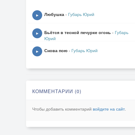
Ночь к концу, тебя все нету,гаснут звезды да
Любушка
-
Губарь Юрий
▶
Бьётся в тесной печурке огонь
-
Губарь
▶
Юрий
Снова пою
-
Губарь Юрий
▶
КОММЕНТАРИИ (0)
Чтобы добавить комментарий
войдите на сайт
.