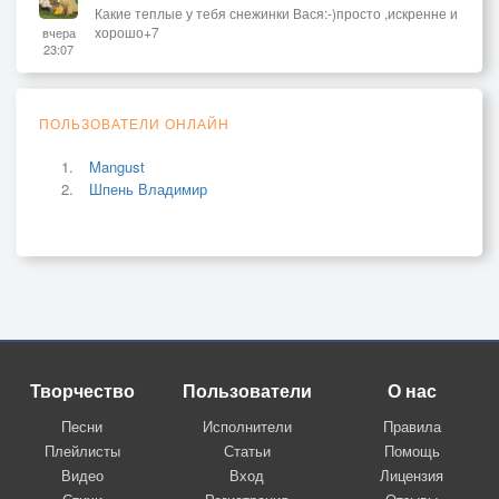
Какие теплые у тебя снежинки Вася:-)просто ,искренне и
хорошо+7
вчера
23:07
ПОЛЬЗОВАТЕЛИ ОНЛАЙН
Mangust
Шпень Владимир
Творчество
Пользователи
О нас
Песни
Исполнители
Правила
Плейлисты
Статьи
Помощь
Видео
Вход
Лицензия