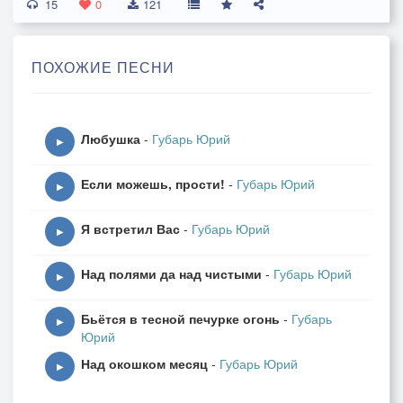
15
Взглядом безбрежным
0
121
Дайте сомненье,
Сердце страданья,
ПОХОЖИЕ ПЕСНИ
Сердце томленья,
Дивные очи, очи как море,
Любушка
-
Губарь Юрий
Вы облегчите мою тоску.
▶
О-о-о, как я страдаю, что вас люблю,
Если можешь, прости!
-
Губарь Юрий
О-о-о, как я страдаю, что вас люблю.
▶
Я встретил Вас
-
Губарь Юрий
Дивные очи, очи как небо,
▶
Цвета лазури небес голубой.
Над полями да над чистыми
-
Губарь Юрий
То вы грустите, то вы смеётесь,
▶
знать не желая страданий моих.
Бьётся в тесной печурке огонь
-
Губарь
▶
Юрий
В вас вся надежда, в вас упованье,
Над окошком месяц
-
Губарь Юрий
Жизни отрада, сердца томленье.
▶
Дивные очи, очи как море,