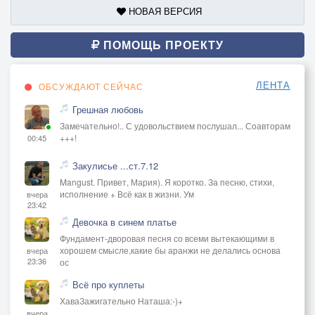
НОВАЯ ВЕРСИЯ
ПОМОЩЬ ПРОЕКТУ
ЛЕНТА
ОБСУЖДАЮТ СЕЙЧАС
Грешная любовь
Замечательно!.. С удовольствием послушал... Соавторам
+++!
00:45
Закулисье ...ст.7.12
Mangust. Привет, Мария). Я коротко. За песню, стихи,
исполнение + Всё как в жизни. Ум
вчера
23:42
Девочка в синем платье
Фундамент-дворовая песня со всеми вытекающими в
хорошем смысле,какие бы аранжи не делались основа
вчера
23:36
ос
Всё про куплеты
ХаваЗажигательно Наташа:-)+
вчера