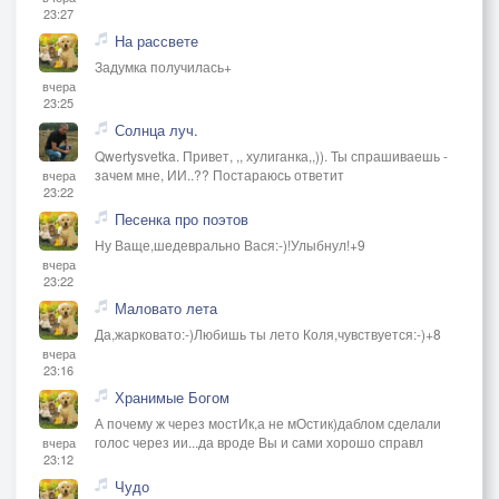
23:27
На рассвете
Задумка получилась+
вчера
23:25
Солнца луч.
Qwertysvetka. Привет, ,, хулиганка,,)). Ты спрашиваешь -
зачем мне, ИИ..?? Постараюсь ответит
вчера
23:22
Песенка про поэтов
Ну Ваще,шедеврально Вася:-)!Улыбнул!+9
вчера
23:22
Маловато лета
Да,жарковато:-)Любишь ты лето Коля,чувствуется:-)+8
вчера
23:16
Хранимые Богом
А почему ж через мостИк,а не мОстик)даблом сделали
голос через ии...да вроде Вы и сами хорошо справл
вчера
23:12
Чудо