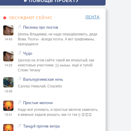
ПОМОЩЬ ПРОЕКТУ
ЛЕНТА
ОБСУЖДАЮТ СЕЙЧАС
Песенка про поэтов
Шпень Владимир, не надо передёргивать, дядя
Вова. Поэты - всегда поэты. А вот графоманы,
14:43
прячущиеся
Чудо
Цензор на этом сайте такой же ипанутый, как
некоторые участники. ))) ыыыы. ещё и тупой.
14:23
Слово "ипану
Вальпургиевская ночь
Саллас Николай, Спасибо
13:45
Простые мелочи
Надо всё успевать, и простые мелочи замечать,
и важные задачи решать, как то так )) 👏👏👏
13:41
Танцуй против ветра