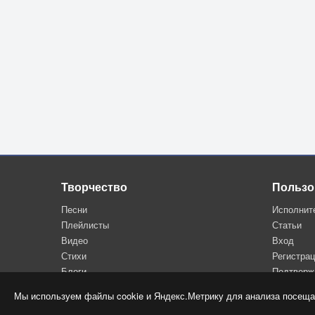
Творчество
Пользо
Песни
Исполнит
Плейлисты
Статьи
Видео
Вход
Стихи
Регистра
Блоги
Подтверж
Мы используем файлы cookie и Яндекс.Метрику для анализа посеща