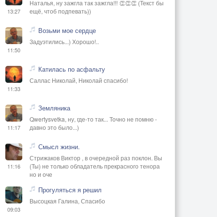
Наталья, ну зажгла так зажгла!!! 👏👏👏 (Текст бы
ещё, чтоб подпевать))
13:27
Возьми мое сердце
Задуэтились...) Хорошо!..
11:50
Катилась по асфальту
Саллас Николай, Николай спасибо!
11:33
Земляника
Qwertysvetka, ну, где-то так... Точно не помню -
давно это было...)
11:17
Смысл жизни.
Стрижаков Виктор , в очередной раз поклон. Вы
(Ты) не только обладатель прекрасного тенора
11:16
но и оче
Прогуляться я решил
Высоцкая Галина, Спасибо
09:03