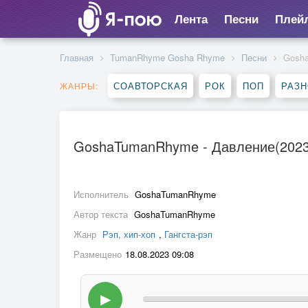
Лента
Песни
Плей
Главная
TumanRhyme Gosha Rhyme
Песни
Gosha
СОАВТОРСКАЯ
РОК
ПОП
РАЗ
ЖАНРЫ:
GoshaTumanRhyme - Давление(2023
Исполнитель
GoshaTumanRhyme
Автор текста
GoshaTumanRhyme
Жанр
Рэп, хип-хоп
,
Гангста-рэп
Размещено
18.08.2023 09:08
▶