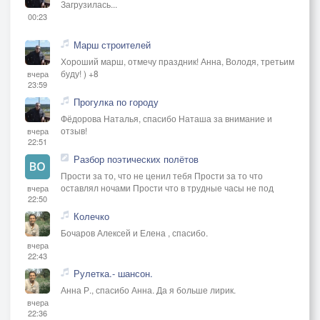
Загрузилась...
00:23
Марш строителей
Хороший марш, отмечу праздник! Анна, Володя, третьим
буду! ) +8
вчера
23:59
Прогулка по городу
Фёдорова Наталья, спасибо Наташа за внимание и
отзыв!
вчера
22:51
Разбор поэтических полётов
Прости за то, что не ценил тебя Прости за то что
оставлял ночами Прости что в трудные часы не под
вчера
22:50
Колечко
Бочаров Алексей и Елена , спасибо.
вчера
22:43
Рулетка.- шансон.
Анна Р., спасибо Анна. Да я больше лирик.
вчера
22:36