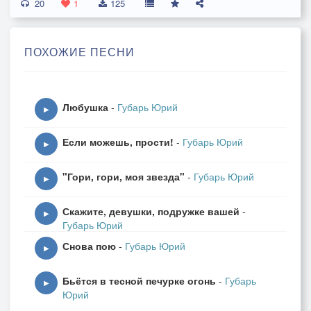
20
Припев:
1
125
Если б гармошка умела
ПОХОЖИЕ ПЕСНИ
Все говорить не тая,
Русая девушка в кофточке белой,
Где ты, ромашка моя?
Любушка
-
Губарь Юрий
▶
Птицы тебя всюду песней встречают,
Если можешь, прости!
-
Губарь Юрий
Ждет ветерок у окна.
▶
Ночью дорогу тебе освещает,
"Гори, гори, моя звезда"
-
Губарь Юрий
Выйдя навстречу, луна.
▶
Скажите, девушки, подружке вашей
-
Припев.
▶
Губарь Юрий
Снова пою
-
Губарь Юрий
Мне, дорогая, сердечные муки
▶
Спать до утра не дают.
Бьётся в тесной печурке огонь
-
Губарь
Ведь о тебе все гармони в округе
▶
Юрий
Лучшие песни поют.