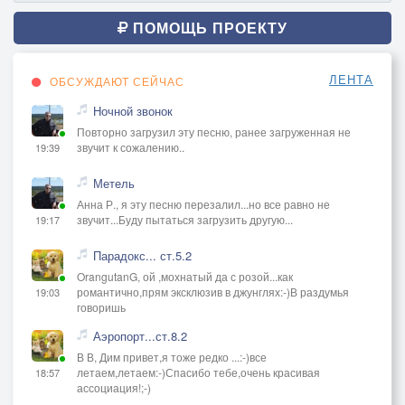
ПОМОЩЬ ПРОЕКТУ
ЛЕНТА
ОБСУЖДАЮТ СЕЙЧАС
Ночной звонок
Повторно загрузил эту песню, ранее загруженная не
звучит к сожалению..
19:39
Метель
Анна Р., я эту песню перезалил...но все равно не
звучит...Буду пытаться загрузить другую...
19:17
Парадокс... ст.5.2
OrangutanG, ой ,мохнатый да с розой...как
романтично,прям эксклюзив в джунглях:-)В раздумья
19:03
говоришь
Аэропорт...ст.8.2
В В, Дим привет,я тоже редко ...:-)все
летаем,летаем:-)Спасибо тебе,очень красивая
18:57
ассоциация!;-)