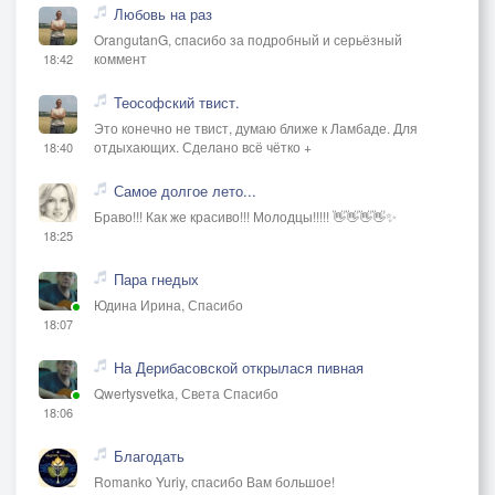
Любовь на раз
OrangutanG, спасибо за подробный и серьёзный
коммент
18:42
Теософский твист.
Это конечно не твист, думаю ближе к Ламбаде. Для
отдыхающих. Сделано всё чётко +
18:40
Самое долгое лето...
Браво!!! Как же красиво!!! Молодцы!!!!! 👋👋👋👋✨
18:25
Пара гнедых
Юдина Ирина, Спасибо
18:07
На Дерибасовской открылася пивная
Qwertysvetka, Света Спасибо
18:06
Благодать
Romanko Yuriy, спасибо Вам большое!