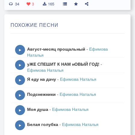
34
припев:
3
165
Август месяц арбузный,
Август пахнет цветами.
ПОХОЖИЕ ПЕСНИ
Август месяц чуть грустный.
Август месяц прощальный.
Август-месяц прощальный
-
Ефимова
Август шелестит ещё зелёными листами.
▶
Наталья
Август,ты скажи,что же будет с нами?
уЖЕ СПЕШИТ К НАМ нОВЫЙ ГОД!
-
Можно ль всё вернуть,что сияло счастьем?
▶
Ефимова Наталья
Или всё забыть и встречать ненастье?
Я еду на дачу
-
Ефимова Наталья
▶
Август,я прошу,задержись немного.
Подснежники
-
Ефимова Наталья
А потом пойдёшь в дальнюю дорогу.
▶
Август, я прошу,пусть побудет лето.
Моя душа
-
Ефимова Наталья
Пусть продлится всё,всё, что было светлым.
▶
Белая голубка
-
Ефимова Наталья
▶