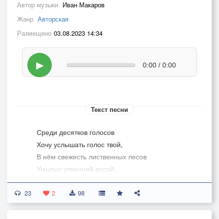
Автор музыки
Иван Макаров
Жанр
Авторская
Размещено
03.08.2023 14:34
▶
0:00 / 0:00
Текст песни
Среди десятков голосов
Хочу услышать голос твой,
В нём свежесть лиственных лесов
Умытых утренней росой.
23
Среди десятков тысяч глаз
2
98
Хочу увидеть, лишь одни,
Они прекрасней в сотни раз,