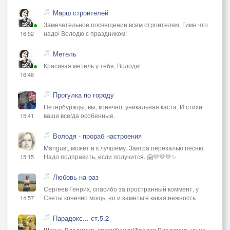
Марш строителей
Замечательное посвящение всем строителям, Гимн что
надо! Володю с праздником!
16:52
Метель
Красивая метель у тебя, Володя!
16:48
Прогулка по городу
Петербуржцы, вы, конечно, уникальная каста. И стихи
ваши всегда особенные.
15:41
Володя - прораб настроения
Mangust, может и к лучшему. Завтра перезалью песню.
Надо подправить, если получится. 🤗💛💛💛✨
15:15
Любовь на раз
Сергеев Генрих, спасибо за пространный коммент, у
Светы конечно мощь, но и заметьте какая нежность
14:57
Парадокс... ст.5.2
Шпень Владимир, спасибушки!Фролов Владимир, ну не