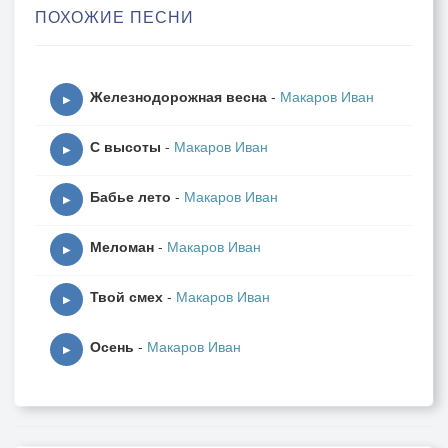
ПОХОЖИЕ ПЕСНИ
Чем все небесные огни.
Ах, если б, можно было мне
Железнодорожная весна
-
Макаров Иван
Поговорить наедине,
▶
С одной тобой наедине,
С высоты
-
Макаров Иван
Ах, если б, можно было мне.
▶
Бабье лето
-
Макаров Иван
▶
Меломан
-
Макаров Иван
▶
Твой смех
-
Макаров Иван
▶
Осень
-
Макаров Иван
▶