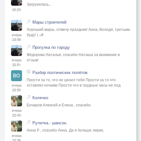
Загрузилась...
00:23
Марш строителей
Хороший марш, отмечу праздник! Анна, Володя, третьим
буду! ) +8
вчера
23:59
Прогулка по городу
Фёдорова Наталья, спасибо Наташа за внимание и
отзыв!
вчера
22:51
Разбор поэтических полётов
Прости за то, что не ценил тебя Прости за то что
оставлял ночами Прости что в трудные часы не под
вчера
22:50
Колечко
Бочаров Алексей и Елена , спасибо.
вчера
22:43
Рулетка.- шансон.
Анна Р., спасибо Анна. Да я больше лирик.
вчера
22:36