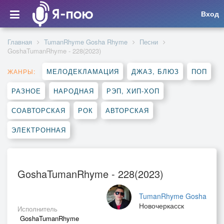
Вход
Главная
TumanRhyme Gosha Rhyme
Песни
GoshaTumanRhyme - 228(2023)
МЕЛОДЕКЛАМАЦИЯ
ДЖАЗ, БЛЮЗ
ПОП
ЖАНРЫ:
РАЗНОЕ
НАРОДНАЯ
РЭП, ХИП-ХОП
СОАВТОРСКАЯ
РОК
АВТОРСКАЯ
ЭЛЕКТРОННАЯ
GoshaTumanRhyme - 228(2023)
TumanRhyme Gosha
Новочеркасск
Исполнитель
GoshaTumanRhyme