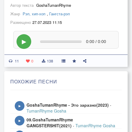
Автор текста
GoshaTumanRhyme
Жанр
Рэп, хип-хоп
,
Гангста-рэп
Размещено
27.07.2023 11:15
▶
0:00 / 0:00
11
0
138
ПОХОЖИЕ ПЕСНИ
GoshaTumanRhyme - Это заразно(2023)
-
▶
TumanRhyme Gosha
09.GoshaTumanRhyme
▶
GANGSTERSHIT(2021)
-
TumanRhyme Gosha