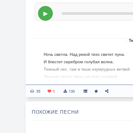
▶
Те
Ночь светла. Над рекой тихо светит луна.
И блестит серебром голубая волна.
Темный лес, там в тиши изумрудных ветвей
Звонких песен своих не поет соловей.
35
Под луной расцвели голубые цветы.
0
130
Они в сердце моем пробудили мечты.
К тебе в грезах лечу, твое имя шепчу.
ПОХОЖИЕ ПЕСНИ
Милый друг, нежный друг, по тебе всё грущу.
Милый друг, нежный друг, я всем сердцем, л