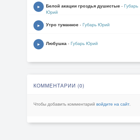
В эту ночь, при луне, вспоминаю тебя.
Белой акации гроздья душистые
-
Губарь
▶
В эту ночь при луне, на чужой стороне,
Юрий
Милый друг, нежный друг, вспоминай обо мн
Утро туманное
-
Губарь Юрий
▶
Любушка
-
Губарь Юрий
▶
КОММЕНТАРИИ (0)
Чтобы добавить комментарий
войдите на сайт
.