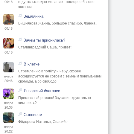
году только одно желание - поскорее бы оно
00:18
закончи
Земляника
Вишнякова Жанна, большое спасибо, Жанна..
00:18
Зачем ты приснилась?
Сталинградский Саша, привет!
00:16
В клетке
Стремлению к полёту и небу, скорее
ассоциируется не совсем с земным пониманием
вчера
20:46
свободы, а со свободо
Январский благовест
Прекрасный романс! Звучание хрустально-
зимнее. +2
вчера
20:36
Сыновьям
Фёдорова Наталья, Спасибо
вчера
20:22