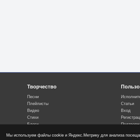
Творчество
Пользо
Песни
Исполнит
Плейлисты
Статьи
Видео
Вход
Стихи
Регистра
Блоги
Подтверж
Мы используем файлы cookie и Яндекс.Метрику для анализа посеща