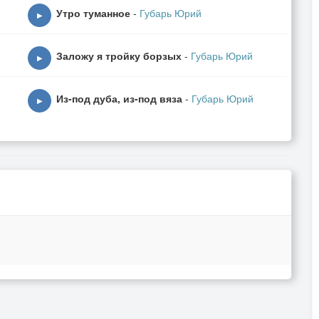
Утро туманное
-
Губарь Юрий
▶
е.
Заложу я тройку борзых
-
Губарь Юрий
▶
Из-под дуба, из-под вяза
-
Губарь Юрий
▶