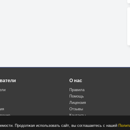
ватели
О нас
ели
Правила
Помощь
Лицензия
ция
Отзывы
дение
Контакты
Политика конфиденциальности
емости. Продолжая использовать сайт, вы соглашаетесь с нашей
Полит