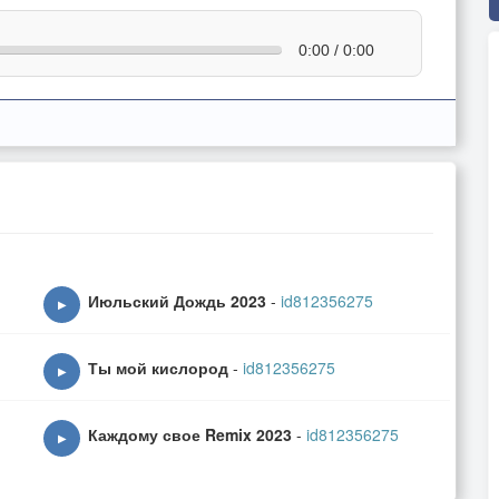
0:00 / 0:00
Июльский Дождь 2023
-
id812356275
▶
Ты мой кислород
-
id812356275
▶
Каждому свое Remix 2023
-
id812356275
▶