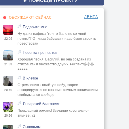
ПОМОЩЬ ПРОЕКТУ
ЛЕНТА
ОБСУЖДАЮТ СЕЙЧАС
Подарите мне...
Ну да, из пафоса "то что было не со мной
помню"? От лица бабушки и надо было строить
22:05
повествован
Песенка про поэтов
Хорошая песня, Василий, но она создана из
стихов, как и множество других. Респект!👍👍👍
21:33
+++++
В клетке
Стремлению к полёту и небу, скорее
ассоциируется не совсем с земным пониманием
20:46
свободы, а со свободо
Январский благовест
Прекрасный романс! Звучание хрустально-
зимнее. +2
20:36
Сыновьям