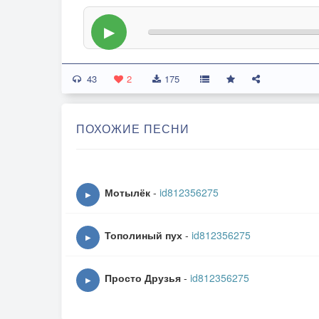
▶
43
2
175
ПОХОЖИЕ ПЕСНИ
Мотылёк
-
id812356275
▶
Тополиный пух
-
id812356275
▶
Просто Друзья
-
id812356275
▶