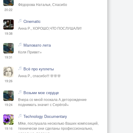
Фёдорова Наталья, Спасибо
20:22
Cinematic
Анна Р., ХОРОШО,ЧТО ПОСЛУШАЛИ!
19:38
Маловато лета
Коля Привет+
19:31
Всё про куплеты
Анна Р., спасибо!!! 🌸🌸🌸
19:26
Возьми мое сердце
Вчера со мной поокала А деторождение
поднимать значит с Серёгой+
19:24
Technology Documentary
Mike, послушала несколько Ваших композиций,
технически они сделаны профессионально,
19:16