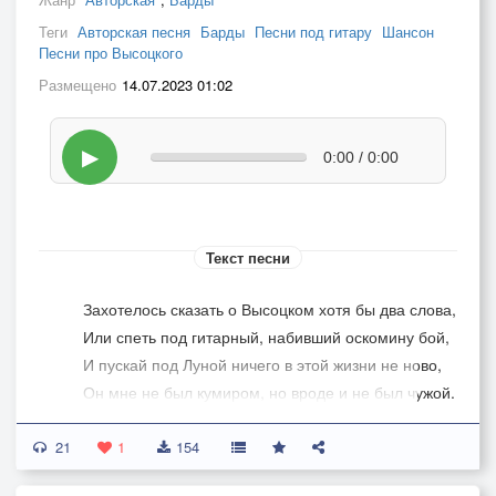
Теги
Авторская песня
Барды
Песни под гитару
Шансон
Песни про Высоцкого
Размещено
14.07.2023 01:02
▶
0:00 / 0:00
Текст песни
Захотелось сказать о Высоцком хотя бы два слова,
Или спеть под гитарный, набивший оскомину бой,
И пускай под Луной ничего в этой жизни не ново,
Он мне не был кумиром, но вроде и не был чужой.
-
21
Он как та, под подушкой, любимая детская книга,
1
154
Где герои дрались, не щадя пожелтевших