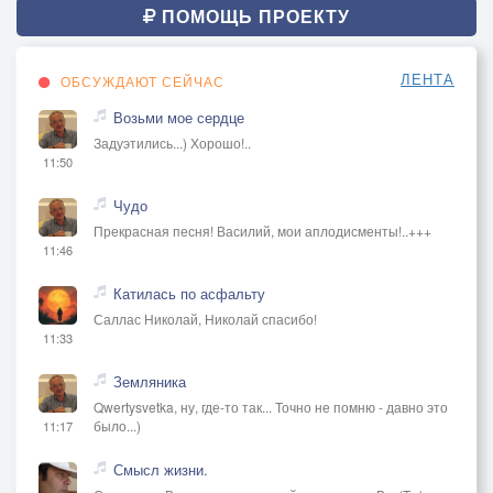
Седовласый старик очень метко по целям
ПОМОЩЬ ПРОЕКТУ
стреляет,
По немногим, рискнувшим прорыть под вратами
ЛЕНТА
ОБСУЖДАЮТ СЕЙЧАС
подкоп.
Возьми мое сердце
-
Задуэтились...) Хорошо!..
Я задену струну шестиструнной испанской гитары,
11:50
Вспомню старый мотив, из Высоцкого, про высоту,
И про баньку спою, про наколки, про лагерь, про
Чудо
нары,
Прекрасная песня! Василий, мои аплодисменты!..+++
11:46
И живительной влагой прохладной залью пустоту.
Катилась по асфальту
Саллас Николай, Николай спасибо!
11:33
Земляника
Qwertysvetka, ну, где-то так... Точно не помню - давно это
было...)
11:17
Смысл жизни.