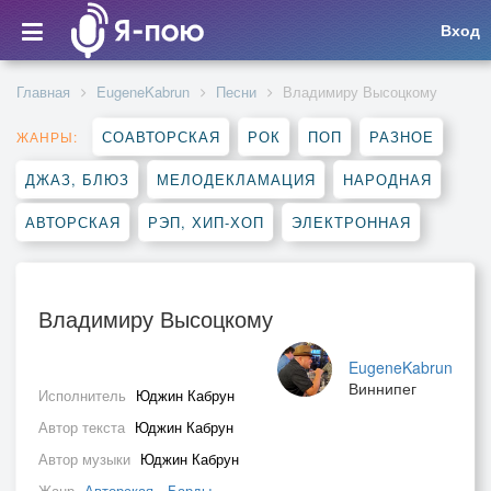
Вход
Главная
EugeneKabrun
Песни
Владимиру Высоцкому
СОАВТОРСКАЯ
РОК
ПОП
РАЗНОЕ
ЖАНРЫ:
ДЖАЗ, БЛЮЗ
МЕЛОДЕКЛАМАЦИЯ
НАРОДНАЯ
АВТОРСКАЯ
РЭП, ХИП-ХОП
ЭЛЕКТРОННАЯ
Владимиру Высоцкому
EugeneKabrun
Виннипег
Исполнитель
Юджин Кабрун
Автор текста
Юджин Кабрун
Автор музыки
Юджин Кабрун
Жанр
Авторская
,
Барды