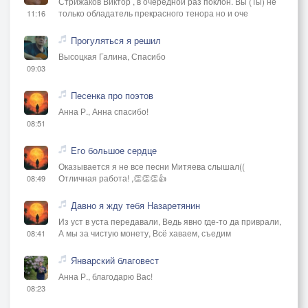
Стрижаков Виктор , в очередной раз поклон. Вы (Ты) не
только обладатель прекрасного тенора но и оче
11:16
Прогуляться я решил
Высоцкая Галина, Спасибо
09:03
Песенка про поэтов
Анна Р., Анна спасибо!
08:51
Его большое сердце
Оказывается я не все песни Митяева слышал((
Отличная работа! ,👏👏👏👍
08:49
Давно я жду тебя Назаретянин
Из уст в уста передавали, Ведь явно где-то да приврали,
А мы за чистую монету, Всё хаваем, съедим
08:41
Январский благовест
Анна Р., благодарю Вас!
08:23