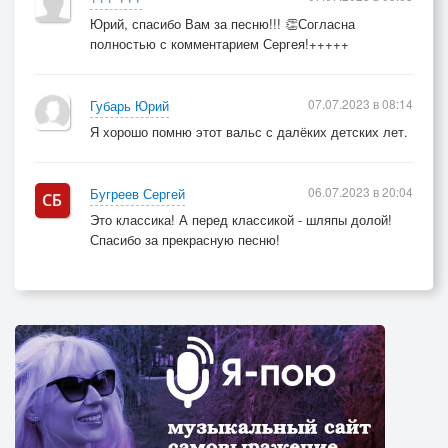
За все, что завтра ждет!
Юрий, спасибо Вам за песню!!! 👏Согласна
полностью с комментарием Сергея!+++++
С берез неслышен, невесом
Слетает желтый лист.
07.07.2023 в 08:14
Губарь Юрий
Старинный вальс "Осенний сон"
Я хорошо помню этот вальс с далёких детских лет.
Играет гармонист.
Вздыхают, жалуясь, басы,
06.07.2023 в 20:04
Бугреев Сергей
И, словно в забытьи,
Сидят и слушают бойцы,
Это классика! А перед классикой - шляпы долой!
Спасибо за прекрасную песню!
Товарищи мои.