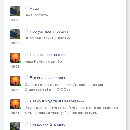
Чудо
Вася Привет+
09:13
Прогуляться я решил
Высоцкая Галина, Спасибо
09:03
Песенка про поэтов
Анна Р., Анна спасибо!
08:51
Его большое сердце
Оказывается я не все песни Митяева слышал((
Отличная работа! ,👏👏👏👍
08:49
Давно я жду тебя Назаретянин
Из уст в уста передавали, Ведь явно где-то да приврали,
А мы за чистую монету, Всё хаваем, съедим
08:41
Январский благовест