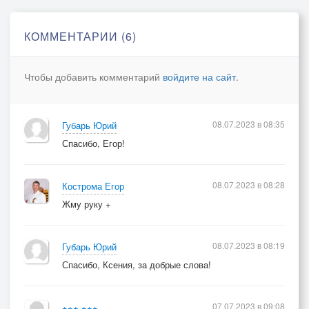
Ведет через войну.
КОММЕНТАРИИ (6)
Пусть свет и радость прежних встреч
Нам светит в трудный час.
Чтобы добавить комментарий
войдите на сайт
.
А коль придется в землю лечь,
Так это только раз!
Но пусть и смерть в огне, в дыму
08.07.2023 в 08:35
Губарь Юрий
Бойца не устрашит,
Спасибо, Егор!
И что положено кому,
Пусть каждый совершит.
08.07.2023 в 08:28
Кострома Егор
Так что ж, друзья, коль наш черед,
Жму руку +
Да будет сталь крепка!
Пусть наше сердце не замрет,
08.07.2023 в 08:19
Губарь Юрий
Не задрожит рука.
Спасибо, Ксения, за добрые слова!
Настал черед, пришла пора,
Идем, друзья, вперед!
За все, чем жили мы вчера,
07.07.2023 в 09:08
+++ +++