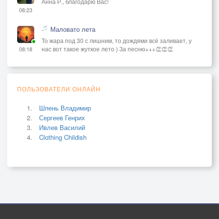
Анна Р., благодарю Вас!
08:23
Маловато лета
То жара под 30 с лишним, то дождями всё заливает, у
нас вот такое жуткое лето ) За песню+++👏👏👏
08:18
ПОЛЬЗОВАТЕЛИ ОНЛАЙН
Шпень Владимир
Сергеев Генрих
Ивлев Василий
Clothing Childish