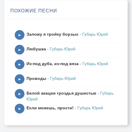
Товарищи мои.
ПОХОЖИЕ ПЕСНИ
Под этот вальс весенним днем
Ходили мы на круг,
Заложу я тройку борзых
-
Губарь Юрий
Под этот вальс в краю родном
▶
Любили мы подруг.
Любушка
-
Губарь Юрий
Под этот вальс ловили мы
▶
Очей любимых свет.
Из-под дуба, из-под вяза
-
Губарь Юрий
Под этот вальс грустили мы,
▶
Когда подруги нет.
Проводы
-
Губарь Юрий
▶
И вот он снова прозвучал
Белой акации гроздья душистые
-
Губарь
В лесу прифронтовом,
▶
Юрий
И каждый слушал и молчал
Если можешь, прости!
-
Губарь Юрий
О чем-то дорогом.
▶
И каждый думал о своей,
Припомнив ту весну,
И каждый знал - дорога к ней