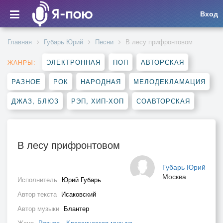
Вход
Главная
Губарь Юрий
Песни
В лесу прифронтовом
ЭЛЕКТРОННАЯ
ПОП
АВТОРСКАЯ
ЖАНРЫ:
РАЗНОЕ
РОК
НАРОДНАЯ
МЕЛОДЕКЛАМАЦИЯ
ДЖАЗ, БЛЮЗ
РЭП, ХИП-ХОП
СОАВТОРСКАЯ
В лесу прифронтовом
Губарь Юрий
Москва
Исполнитель
Юрий Губарь
Автор текста
Исаковский
Автор музыки
Блантер
Жанр
Разное
,
Классическая музыка