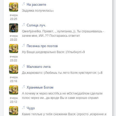
На рассвете
Задумка получилась+
вчера
23:25
Солнца луч.
Qwertysvetka. Привет, ,, хулиганка,,)). Ты спрашиваешь -
зачем мне, ИИ..?? Постараюсь ответит
вчера
23:22
Песенка про поэтов
Ну Ваще,шедеврально Вася:-)!Улыбнул!+9
вчера
23:22
Маловато лета
Да,жарковато:-)Любишь ты лето Коля,чувствуется:-)+8
вчера
23:16
Хранимые Богом
А почему ж через мостИк,а не мОстик)даблом сделали
голос через ии...да вроде Вы и сами хорошо справл
вчера
23:12
Чудо
Какие теплые у тебя снежинки Вася:-)просто ,искренне и