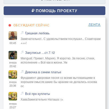
ПОМОЩЬ ПРОЕКТУ
ЛЕНТА
ОБСУЖДАЮТ СЕЙЧАС
Грешная любовь
Замечательно!.. С удовольствием послушал... Соавторам
+++!
00:45
Закулисье ...ст.7.12
Mangust. Привет, Мария). Я коротко. За песню, стихи,
исполнение + Всё как в жизни. Ум
вчера
23:42
Девочка в синем платье
Фундамент-дворовая песня со всеми вытекающими в
хорошем смысле,какие бы аранжи не делались основа
вчера
23:36
ос
Всё про куплеты
ХаваЗажигательно Наташа:-)+
вчера
23:27