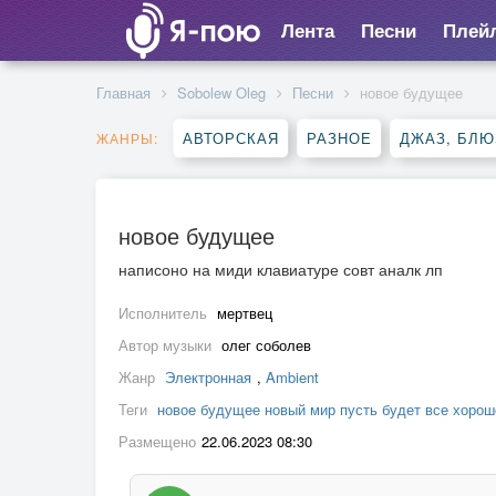
Лента
Песни
Плей
Главная
Sobolew Oleg
Песни
новое будущее
АВТОРСКАЯ
РАЗНОЕ
ДЖАЗ, БЛЮ
ЖАНРЫ:
новое будущее
написоно на миди клавиатуре совт аналк лп
Исполнитель
мертвец
Автор музыки
олег соболев
Жанр
Электронная
,
Ambient
Теги
новое будущее новый мир пусть будет все хорошо
Размещено
22.06.2023 08:30