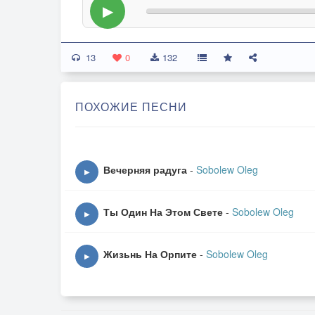
▶
13
0
132
ПОХОЖИЕ ПЕСНИ
Вечерняя радуга
-
Sobolew Oleg
▶
Ты Один На Этом Свете
-
Sobolew Oleg
▶
Жизьнь На Орпите
-
Sobolew Oleg
▶