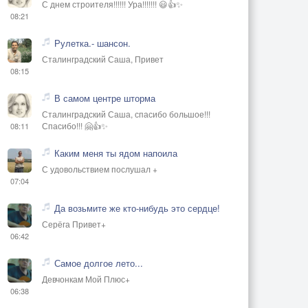
С днем строителя!!!!!! Ура!!!!!!! 😃👍✨
08:21
Рулетка.- шансон.
Сталинградский Саша, Привет
08:15
В самом центре шторма
Сталинградский Саша, спасибо большое!!!
Спасибо!!! 🤗👍✨
08:11
Каким меня ты ядом напоила
С удовольствием послушал +
07:04
Да возьмите же кто-нибудь это сердце!
Серёга Привет+
06:42
Самое долгое лето...
Девчонкам Мой Плюс+
06:38