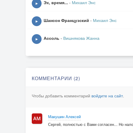
Эх, время...
-
Михаил Энс
▶
Да, снова туда.
Шансон Французский
-
Михаил Энс
С грустью за плечи,
▶
Нас уносит вода
Волны излечат, искалечат,
Ассоль
-
Вишнякова Жанна
▶
Уплывут в никуда.
Там где с причала
Улопала слеза,
Там где краснели и смотрели,
КОММЕНТАРИИ (2)
Твои на воду глаза
Чтобы добавить комментарий
войдите на сайт
.
Припев:
Я не забуду,
Макушин Алексей
Нас унес океан.
Сергей, полностью с Вами согласен... Но нал
Вечер пробудет, помнить будет