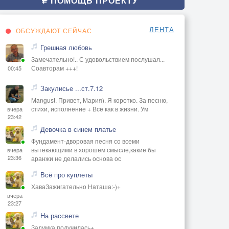
ПОМОЩЬ ПРОЕКТУ
ЛЕНТА
ОБСУЖДАЮТ СЕЙЧАС
Грешная любовь
Замечательно!.. С удовольствием послушал...
Соавторам +++!
00:45
Закулисье ...ст.7.12
Mangust. Привет, Мария). Я коротко. За песню,
стихи, исполнение + Всё как в жизни. Ум
вчера
23:42
Девочка в синем платье
Фундамент-дворовая песня со всеми
вытекающими в хорошем смысле,какие бы
вчера
23:36
аранжи не делались основа ос
Всё про куплеты
ХаваЗажигательно Наташа:-)+
вчера
23:27
На рассвете
Задумка получилась+