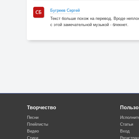
Свои печали туман.
Бугреев Сергей
Тот южный ветер,
Текст больше похож на перевод. Вроде неплохо
Нас назад возвратит
с этой замечательной музыкой - блекнет.
Душу излечит, искалечит,
Разобьёт о гранит.
Творчество
Пользо
Песни
Исполнит
Плейлисты
Статьи
Видео
Вход
Стихи
Регистра