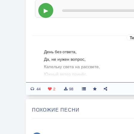
▶
Те
День без ответа,
Да, не нужен вопрос,
Капельку света на рассвете,
Южный ветер принёс.
44
Вновь вечер тает,
2
98
Я плыву рядом с ним,
Сердце скучает, не пускает,
ПОХОЖИЕ ПЕСНИ
Я не буду другим.
Припев:
Да, жизнь прожита.