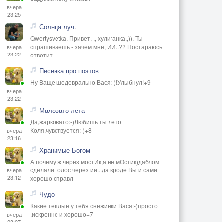
вчера
23:25
Солнца луч.
Qwertysvetka. Привет, ,, хулиганка,,)). Ты
спрашиваешь - зачем мне, ИИ..?? Постараюсь
вчера
23:22
ответит
Песенка про поэтов
Ну Ваще,шедеврально Вася:-)!Улыбнул!+9
вчера
23:22
Маловато лета
Да,жарковато:-)Любишь ты лето
Коля,чувствуется:-)+8
вчера
23:16
Хранимые Богом
А почему ж через мостИк,а не мОстик)даблом
сделали голос через ии...да вроде Вы и сами
вчера
23:12
хорошо справл
Чудо
Какие теплые у тебя снежинки Вася:-)просто
,искренне и хорошо+7
вчера
23:07