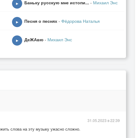
Баньку русскую мне истопи...
-
Михаил Энс
▶
Песня о песнях
-
Фёдорова Наталья
▶
ДеЖАвю
-
Михаил Энс
▶
31.05.2023 в 22:39
ожить слова на эту музыку ужасно сложно.