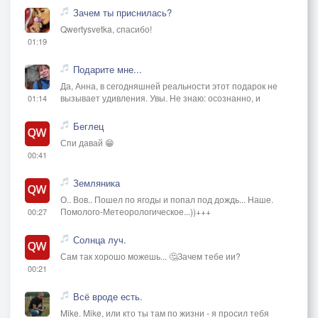
Зачем ты приснилась?
Qwertysvetka, спасибо!
01:19
Подарите мне...
Да, Анна, в сегодняшней реальности этот подарок не
вызывает удивления. Увы. Не знаю: осознанно, и
01:14
Беглец
Спи давай 😁
00:41
Земляника
О.. Вов.. Пошел по ягоды и попал под дождь... Наше.
Помолого-Метеорологическое...))+++
00:27
Солнца луч.
Сам так хорошо можешь... 🤔Зачем тебе ии?
00:21
Всё вроде есть.
Mike. Mike, или кто ты там по жизни - я просил тебя