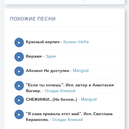
Только не знает сна
Твой одинокий путь
ПОХОЖИЕ ПЕСНИ
Красный кирпич
-
Конкин micha
▶
Виражи
-
Эдем
▶
Абонент Не доступен
-
Mangust
▶
"Если ты хочешь". Исп. автор и Анастасия
▶
Вагнер.
-
Осидак Алексей
СНЕЖИНКИ...(На белом..)
-
Mangust
▶
"Я сама привела этот май". Исп. Светлана
▶
Киракосян.
-
Осидак Алексей