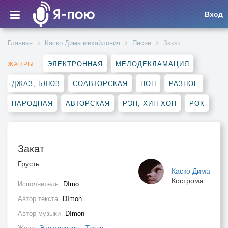
Вход
Главная
Каско Дима михайлович
Песни
Закaт
ЭЛЕКТРОННАЯ
МЕЛОДЕКЛАМАЦИЯ
ЖАНРЫ:
ДЖАЗ, БЛЮЗ
СОАВТОРСКАЯ
ПОП
РАЗНОЕ
НАРОДНАЯ
АВТОРСКАЯ
РЭП, ХИП-ХОП
РОК
Закaт
Грусть
Каско Дима
Кострома
Исполнитель
DImo
Автор текста
DImon
Автор музыки
DImon
Жанр
Электронная
,
Техно