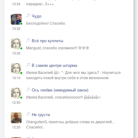
парадокс...5+++
13:34
Чудо
Бесподобно! Спасибо.
13:32
Всё про куплеты
Mangust, спасибо огромное!!! 🌸🌸🌸
13:30
В самом центре шторма
Ивлев Василий 🤗✨ "- Для чего мы здесь? - Научиться
находить покой внутри себя в этом жизненном
13:10
Ось любви (невидимый закон)
Ивлев Василий, спасибоооооо!!! 🤗👍👍👍✨
12:50
Не грусти
OrangutanG, приятны добрые слова из джунглей...
Спасибо!..
12:20