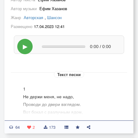
Автор музыки
Ефим Хазанов
Жанр
Авторская
,
Шансон
Размещено
17.04.2023 12:41
▶
0:00 / 0:00
Текст песни
1
Не держи меня, не надо,
Проводи до двери взглядом.
Вот бокал с разлучным ядом,
Залпом выпей – и ко сну.
64
Не пойму я, что со мною,
2
173
Всё никак я не усну,