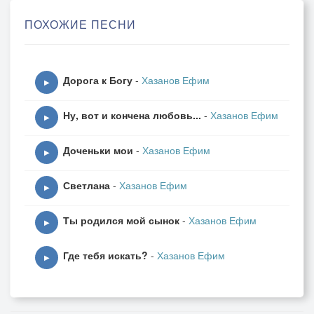
То ль тебя нашёл весною,
ПОХОЖИЕ ПЕСНИ
То ль в тебе нашёл весну.
Припев: Почему, скажи, в апреле
Дорога к Богу
-
Хазанов Ефим
Лишь неделю, лишь неделю
▶
Длилось наше переменчивое счастье?
Ну, вот и кончена любовь...
-
Хазанов Ефим
Почему же, в самом деле,
▶
Мы проститься не успели
Доченьки мои
-
Хазанов Ефим
И друг друга потеряли в одночасье?
▶
Светлана
-
Хазанов Ефим
2
▶
Скрипнут доски под ногою,
Ты родился мой сынок
-
Хазанов Ефим
Вот сейчас я дверь открою,
▶
Я кричу тебе спиною:
Где тебя искать?
-
Хазанов Ефим
- Дорогая, удержи!..
▶
Я ушёл, а ты осталась,
Вниз кабина лифта мчалась.
Падал я и мне казалось: