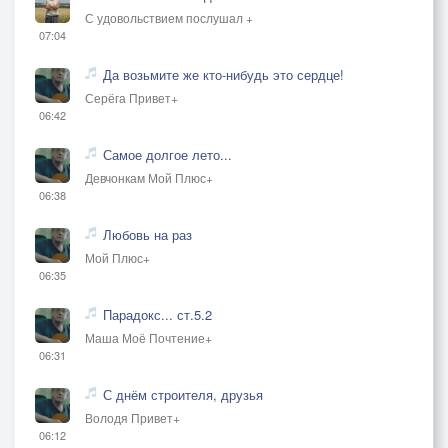
С удовольствием послушал +
07:04
Да возьмите же кто-нибудь это сердце!
Серёга Привет+
06:42
Самое долгое лето...
Девчонкам Мой Плюс+
06:38
Любовь на раз
Мой Плюс+
06:35
Парадокс... ст.5.2
Маша Моё Почтение+
06:31
С днём строителя, друзья
Володя Привет+
06:12