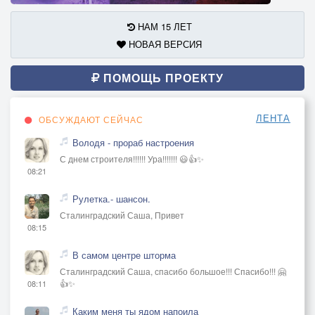
Не пойму я, что со мною,
НАМ 15 ЛЕТ
Всё никак я не усну…
НОВАЯ ВЕРСИЯ
То ль тебя нашёл весною,
То ль в тебе нашёл весну.
ПОМОЩЬ ПРОЕКТУ
ЛЕНТА
ОБСУЖДАЮТ СЕЙЧАС
Володя - прораб настроения
С днем строителя!!!!!! Ура!!!!!!! 😃👍✨
08:21
Рулетка.- шансон.
Сталинградский Саша, Привет
08:15
В самом центре шторма
Сталинградский Саша, спасибо большое!!! Спасибо!!! 🤗
👍✨
08:11
Каким меня ты ядом напоила