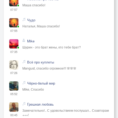
Маша спасибо!
07:57
Чудо
Наталья, Маша спасибо!
07:55
Mike
Шурин - это брат жены, кто тебе брат?
07:35
Всё про куплеты
Mangust, спасибо огромное!!! 🌸🌸🌸
07:26
Чёрно-белый мир
Mike, Спасибо
05:52
Грешная любовь
Замечательно!.. С удовольствием послушал... Соавторам
+++!
00:45