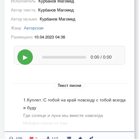
Исполнитель
Курбанов Магомед
Автор текста
Курбанов Магомед
Автор музыки
Курбанов Магомед
Жанр
Авторская
Размещено
10.04.2023 04:36
▶
0:00 / 0:00
Текст песни
1.Куплет :С тобой на край повсюду с тобой всегда
я буду
Где солнце и луна мы вместе навсегда
Найдём ключи от рая
Люби меня родная как я люблю тебя нет жизни
109
без тебя
2
112