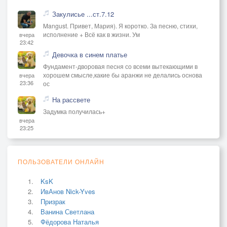
Закулисье ...ст.7.12
Mangust. Привет, Мария). Я коротко. За песню, стихи,
исполнение + Всё как в жизни. Ум
вчера
23:42
Девочка в синем платье
Фундамент-дворовая песня со всеми вытекающими в
хорошем смысле,какие бы аранжи не делались основа
вчера
23:36
ос
На рассвете
Задумка получилась+
вчера
23:25
ПОЛЬЗОВАТЕЛИ ОНЛАЙН
KsK
ИвАнов Nick-Yves
Призрак
Ванина Светлана
Фёдорова Наталья