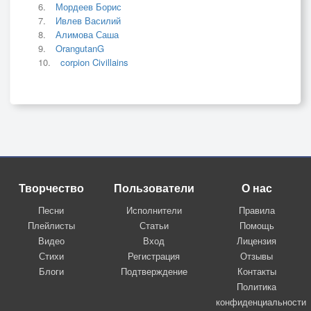
Мордеев Борис
Ивлев Василий
Алимова Саша
OrangutanG
corpion Civillains
Творчество
Пользователи
О нас
Песни
Исполнители
Правила
Плейлисты
Статьи
Помощь
Видео
Вход
Лицензия
Стихи
Регистрация
Отзывы
Блоги
Подтверждение
Контакты
Политика
конфиденциальности