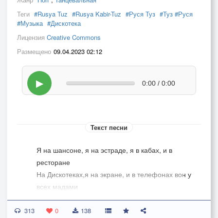
Теги
#Rusya Tuz
#Rusya Kabir-Tuz
#Руся Туз
#Туз #Руся
#Музыка
#Дискотека
Лицензия
Creative Commons
Размещено
09.04.2023 02:12
▶
0:00 / 0:00
Текст песни
Я на шансоне, я на эстраде, я в кабах, и в
ресторане
На Дискотеках,я на экране, и в телефонах вон у
всех мадами
А ты друган что такой хмурый А?
313
Опять наверно жена с подругой ДА?
0
138