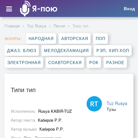
Вход
Главная
Tuz Rusya
Песни
Типи тип
НАРОДНАЯ
АВТОРСКАЯ
ПОП
ЖАНРЫ:
ДЖАЗ, БЛЮЗ
МЕЛОДЕКЛАМАЦИЯ
РЭП, ХИП-ХОП
ЭЛЕКТРОННАЯ
СОАВТОРСКАЯ
РОК
РАЗНОЕ
Типи тип
Tuz Rusya
Тузы
Исполнитель
Rusya KABIR-TUZ
Автор текста
Кабиров Р.Р.
Автор музыки
Кабиров Р.Р.
Жанр
Поп
,
Танцевальная