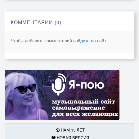
Давай ка нашу Брат как пел один в попсе
Руся где мои колонки комон танцуют все
КОММЕНТАРИИ (0)
Припев:
Типи тип не делай вид
Чтобы добавить комментарий
войдите на сайт
.
Типи тип растанцуй давай Братишка
Типи тип Эх .опять стоит
Типи Тип - Как стиляга давай Двигай
НАМ 15 ЛЕТ
НОВАЯ ВЕРСИЯ