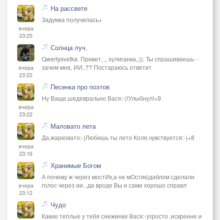
На рассвете
Задумка получилась+
вчера
23:25
Солнца луч.
Qwertysvetka. Привет, ,, хулиганка,,)). Ты спрашиваешь -
зачем мне, ИИ..?? Постараюсь ответит
вчера
23:22
Песенка про поэтов
Ну Ваще,шедеврально Вася:-)!Улыбнул!+9
вчера
23:22
Маловато лета
Да,жарковато:-)Любишь ты лето Коля,чувствуется:-)+8
вчера
23:16
Хранимые Богом
А почему ж через мостИк,а не мОстик)даблом сделали
голос через ии...да вроде Вы и сами хорошо справл
вчера
23:12
Чудо
Какие теплые у тебя снежинки Вася:-)просто ,искренне и