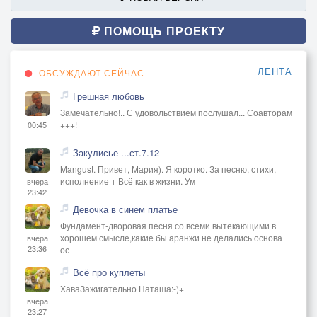
ПОМОЩЬ ПРОЕКТУ
ЛЕНТА
ОБСУЖДАЮТ СЕЙЧАС
Грешная любовь
Замечательно!.. С удовольствием послушал... Соавторам
+++!
00:45
Закулисье ...ст.7.12
Mangust. Привет, Мария). Я коротко. За песню, стихи,
исполнение + Всё как в жизни. Ум
вчера
23:42
Девочка в синем платье
Фундамент-дворовая песня со всеми вытекающими в
хорошем смысле,какие бы аранжи не делались основа
вчера
23:36
ос
Всё про куплеты
ХаваЗажигательно Наташа:-)+
вчера
23:27