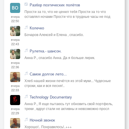
Разбор поэтических полётов
Прости за то, что не ценил тебя Прости за то что
оставлял ночами Прости что в трудные часы не под
вчера
22:50
Колечко
Бочаров Алексей и Елена , спасибо.
вчера
22:43
Рулетка.- шансон.
Анна Р., спасибо Анна. Да я больше лирик.
вчера
22:36
Самое долгое лето...
Хлеб нашей жизни печётся из этой муки... Чудесные
строки, как и вся песня!..
вчера
22:33
Technology Documentary
Анна Р., Я еще пытаюсь тут обновить свой портфель,
треки , вдруг стали не активны и невозможно просл
вчера
22:29
Ночной звонок
Хорошо!.. Понравилось!..+++