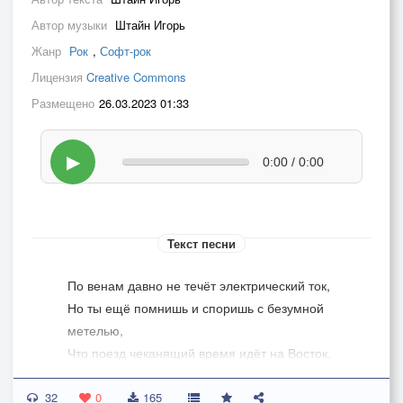
Автор музыки
Штайн Игорь
Жанр
Рок
,
Софт-рок
Лицензия
Creative Commons
Размещено
26.03.2023 01:33
▶
0:00 / 0:00
Текст песни
По венам давно не течёт электрический ток,
Но ты ещё помнишь и споришь с безумной
метелью,
Что поезд чеканящий время идёт на Восток,
А город не умер, он просто… болеет с похмелья.
32
0
165