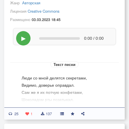
Жанр
Авторская
Лицензия
Creative Commons
Размещено
03.03.2023 18:45
▶
0:00 / 0:00
Текст песни
Люди со мной делятся секретами,
Видимо, доверье оправдал.
Сам же я их потчую конфетами,
Шоколадом рты позатыкал.
25
Очень уж приятели болтливые.
1
137
Головы не просто так болят.
А ещё вдобавок суетливые,