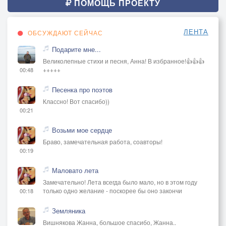
ПОМОЩЬ ПРОЕКТУ
ЛЕНТА
ОБСУЖДАЮТ СЕЙЧАС
Подарите мне...
Великолепные стихи и песня, Анна! В избранное!👍👍👍
+++++
00:48
Песенка про поэтов
Классно! Вот спасибо))
00:21
Возьми мое сердце
Браво, замечательная работа, соавторы!
00:19
Маловато лета
Замечательно! Лета всегда было мало, но в этом году
только одно желание - поскорее бы оно закончи
00:18
Земляника
Вишнякова Жанна, большое спасибо, Жанна..