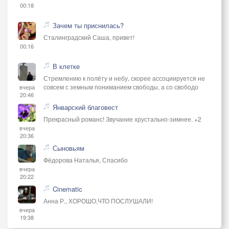
00:18
Зачем ты приснилась?
Сталинградский Саша, привет!
00:16
В клетке
Стремлению к полёту и небу, скорее ассоциируется не
совсем с земным пониманием свободы, а со свободо
вчера
20:46
Январский благовест
Прекрасный романс! Звучание хрустально-зимнее. +2
вчера
20:36
Сыновьям
Фёдорова Наталья, Спасибо
вчера
20:22
Cinematic
Анна Р., ХОРОШО,ЧТО ПОСЛУШАЛИ!
вчера
19:38