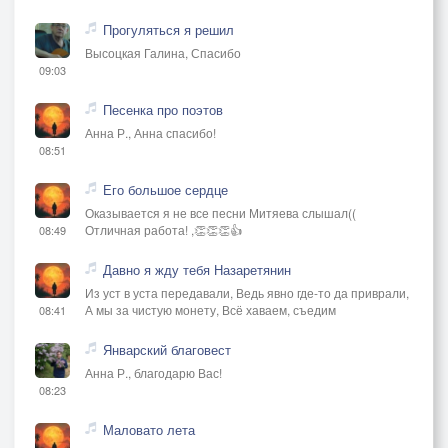
Прогуляться я решил
Высоцкая Галина, Спасибо
09:03
Песенка про поэтов
Анна Р., Анна спасибо!
08:51
Его большое сердце
Оказывается я не все песни Митяева слышал((
Отличная работа! ,👏👏👏👍
08:49
Давно я жду тебя Назаретянин
Из уст в уста передавали, Ведь явно где-то да приврали,
А мы за чистую монету, Всё хаваем, съедим
08:41
Январский благовест
Анна Р., благодарю Вас!
08:23
Маловато лета