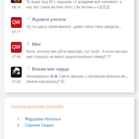
То жара под 30 с лишним, то дождями всё заливает, у
нас вот такое жуткое лето ) За песню+++👏👏👏
08:18
Журавли улетели
Ну ты здесь прям вжился ..даже слезу твою увидела...
07:17
Mike
Коля, хотела уже уйти навсегда, тут ты😜.. А если авторы
уже слушать не могут ширпотребных певиц!! ??
07:06
Возьми мое сердце
Неожиданно 😄😁 Светк, врушка, с кузнецом пришла же...
Зачем нам кузнец? 🤭
07:03
ПОЛЬЗОВАТЕЛИ ОНЛАЙН
Фёдорова Наталья
Сергеев Генрих