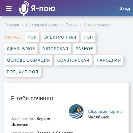
Вход
Главная
Шкаликов Кирилл
Песни
Я тебя сочинял
РОК
ЭЛЕКТРОННАЯ
ПОП
ЖАНРЫ:
ДЖАЗ, БЛЮЗ
АВТОРСКАЯ
РАЗНОЕ
МЕЛОДЕКЛАМАЦИЯ
СОАВТОРСКАЯ
НАРОДНАЯ
РЭП, ХИП-ХОП
Я тебя сочинял
Шкаликов Кирилл
Челябинск
Исполнитель
Кирилл
Шкаликов
Автор текста
Владлена Денисова