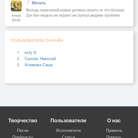
Метель
Володь перезалей,новые должны играть,те что больше
2ух-3ех недель не играют,не рухнул,видимо проблем
вчера
23:02
ПОЛЬЗОВАТЕЛИ ОНЛАЙН
exty lil
Саллас Николай
Алимова Саша
Творчество
Пользователи
О нас
Песни
Исполнители
Правила
Плейлисты
Статьи
Помощь