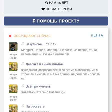
НАМ 15 ЛЕТ
НОВАЯ ВЕРСИЯ
ПОМОЩЬ ПРОЕКТУ
ЛЕНТА
ОБСУЖДАЮТ СЕЙЧАС
Закулисье ...ст.7.12
Mangust. Привет, Мария). Я коротко. За песню, стихи,
исполнение + Всё как в жизни. Ум
вчера
23:42
Девочка в синем платье
Фундамент-дворовая песня со всеми вытекающими в
хорошем смысле,какие бы аранжи не делались основа
вчера
23:36
ос
Всё про куплеты
ХаваЗажигательно Наташа:-)+
вчера
23:27
На рассвете
Задумка получилась+