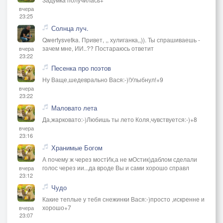
вчера
23:25
Солнца луч.
Qwertysvetka. Привет, ,, хулиганка,,)). Ты спрашиваешь -
зачем мне, ИИ..?? Постараюсь ответит
вчера
23:22
Песенка про поэтов
Ну Ваще,шедеврально Вася:-)!Улыбнул!+9
вчера
23:22
Маловато лета
Да,жарковато:-)Любишь ты лето Коля,чувствуется:-)+8
вчера
23:16
Хранимые Богом
А почему ж через мостИк,а не мОстик)даблом сделали
голос через ии...да вроде Вы и сами хорошо справл
вчера
23:12
Чудо
Какие теплые у тебя снежинки Вася:-)просто ,искренне и
хорошо+7
вчера
23:07