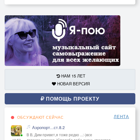
НАМ 15 ЛЕТ
НОВАЯ ВЕРСИЯ
ПОМОЩЬ ПРОЕКТУ
ЛЕНТА
ОБСУЖДАЮТ СЕЙЧАС
Аэропорт...ст.8.2
В В, Дим привет,я тоже редко ...:-)все
летаем,летаем:-)Спасибо тебе,очень красивая
18:57