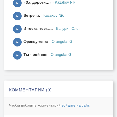
«Эх, дороги…»
-
Kazakov Nik
▶
Встречи.
-
Kazakov Nik
▶
И тоска, тоска...
-
Бачурин Олег
▶
Француженка
-
OrangutanG
▶
Ты - мой сон
-
OrangutanG
▶
КОММЕНТАРИИ (0)
Чтобы добавить комментарий
войдите на сайт
.