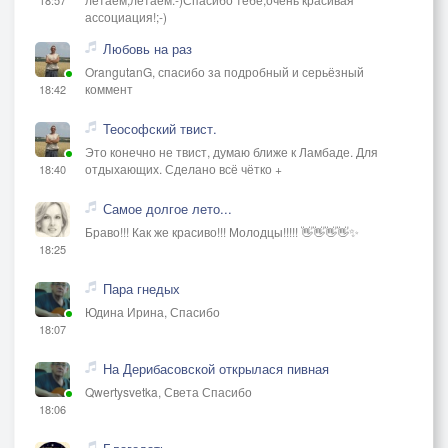
ассоциация!;-)
Любовь на раз
OrangutanG, спасибо за подробный и серьёзный
коммент
18:42
Теософский твист.
Это конечно не твист, думаю ближе к Ламбаде. Для
отдыхающих. Сделано всё чётко +
18:40
Самое долгое лето...
Браво!!! Как же красиво!!! Молодцы!!!!! 👋👋👋👋✨
18:25
Пара гнедых
Юдина Ирина, Спасибо
18:07
На Дерибасовской открылася пивная
Qwertysvetka, Света Спасибо
18:06