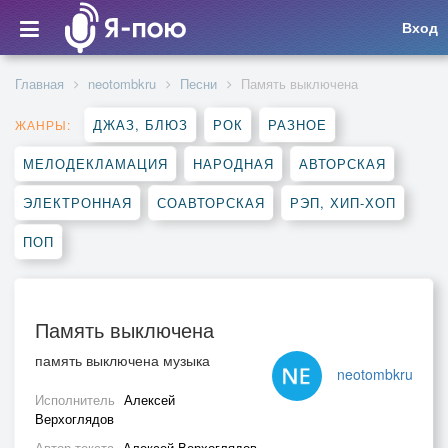
Вход
Главная
neotombkru
Песни
Память выключена
ДЖАЗ, БЛЮЗ
РОК
РАЗНОЕ
ЖАНРЫ:
МЕЛОДЕКЛАМАЦИЯ
НАРОДНАЯ
АВТОРСКАЯ
ЭЛЕКТРОННАЯ
СОАВТОРСКАЯ
РЭП, ХИП-ХОП
ПОП
Память выключена
память выключена музыка
neotombkru
Исполнитель
Алексей
Верхоглядов
Автор текста
Алексей Верхоглядов