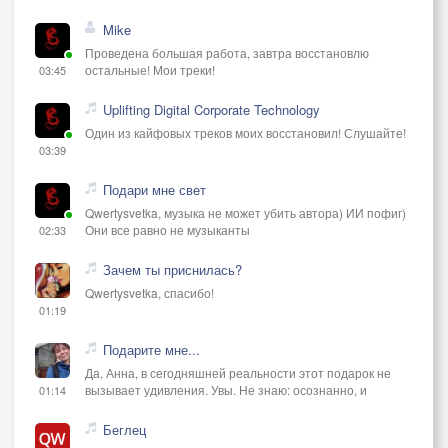
Mike
Проведена большая работа, завтра восстановлю
остальные! Мои треки!
03:45
Uplifting Digital Corporate Technology
Один из кайфовых треков моих восстановил! Слушайте!
03:39
Подари мне свет
Qwertysvetka, музыка не может убить автора) ИИ пофиг)
Они все равно не музыканты
02:33
Зачем ты приснилась?
Qwertysvetka, спасибо!
01:19
Подарите мне...
Да, Анна, в сегодняшней реальности этот подарок не
вызывает удивления. Увы. Не знаю: осознанно, и
01:14
Беглец