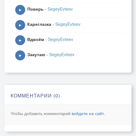
Поверь
-
SegeyEvteev
▶
Кареглазка
-
SegeyEvteev
▶
Вдвоём
-
SegeyEvteev
▶
Закутаю
-
SegeyEvteev
▶
КОММЕНТАРИИ (0)
Чтобы добавить комментарий
войдите на сайт
.