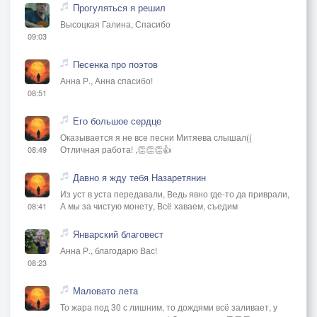
Прогуляться я решил
Высоцкая Галина, Спасибо
09:03
Песенка про поэтов
Анна Р., Анна спасибо!
08:51
Его большое сердце
Оказывается я не все песни Митяева слышал((
Отличная работа! ,👏👏👏👍
08:49
Давно я жду тебя Назаретянин
Из уст в уста передавали, Ведь явно где-то да приврали,
А мы за чистую монету, Всё хаваем, съедим
08:41
Январский благовест
Анна Р., благодарю Вас!
08:23
Маловато лета
То жара под 30 с лишним, то дождями всё заливает, у