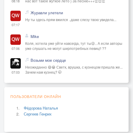
нас вот такое жуткое лето ) За песню+++👏👏👏
08:18
Журавли улетели
Ну ты здесь прям вжился ..даже слезу твою увидела...
07:17
Mike
Коля, хотела уже уйти навсегда, тут ты😜.. А если авторы
уже слушать не могут ширпотребных певиц!! ??
07:06
Возьми мое сердце
Неожиданно 😄😁 Светк, врушка, с кузнецом пришла же...
Зачем нам кузнец? 🤭
07:03
ПОЛЬЗОВАТЕЛИ ОНЛАЙН
Фёдорова Наталья
Сергеев Генрих