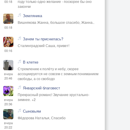
году только одно желание - поскорее бы оно
00:18
закончи
Земляника
Вишнякова Жанна, большое спасибо, Жанна..
00:18
Зачем ты приснилась?
Сталинградский Саша, привет!
00:16
В клетке
Стремлению к полёту и небу, скорее
ассоциируется не совсем с земным пониманием
вчера
20:46
свободы, а со свободо
Январский благовест
Прекрасный романс! Звучание хрустально-
зимнее. +2
вчера
20:36
Сыновьям
Фёдорова Наталья, Спасибо
вчера
20:22