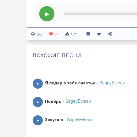
▶
26
0
171
ПОХОЖИЕ ПЕСНИ
Я подарю тебе счастье
-
SegeyEvteev
▶
Поверь
-
SegeyEvteev
▶
Закутаю
-
SegeyEvteev
▶