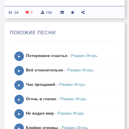
24
Мы прозрачны как вода:
0
156
Тронь – исчезнем без следа.
Раствориться в синеву
ПОХОЖИЕ ПЕСНИ
Силы тайные зовут.
Невесомые, как дух,
Потерянное счастье
-
Ржавин Игорь
И нежнейшие, как пух,
▶
Мы сольемся воедино
Всё относительно
-
Ржавин Игорь
В этих сказочных глубинах.
▶
Час прощаний
-
Ржавин Игорь
Здесь нет ночи, нету дня,
▶
Нет тебя и нет меня.
Огонь в глазах
-
Ржавин Игорь
Бьют сердца надрывно в унисон,
▶
Эта синева – как сон!
Не ведал мир
-
Ржавин Игорь
▶
Клеймо стервы
-
Ржавин Игорь
▶