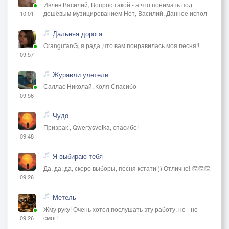
Ивлев Василий, Вопрос такой - а что понимать под
дешёвым музицированием Нет, Василий. Данное испол
10:01
Дальняя дорога
OrangutanG, я рада ,что вам понравилась моя песня!!
09:57
Журавли улетели
Саллас Николай, Коля Спасибо
09:56
Чудо
Призрак , Qwertysvetka, спасибо!
09:48
Я выбираю тебя
Да, да, да, скоро выборы, песня кстати )) Отлично! 👏👏👏
09:26
Метель
Жму руку! Очень хотел послушать эту работу, но - не
смог!
09:26