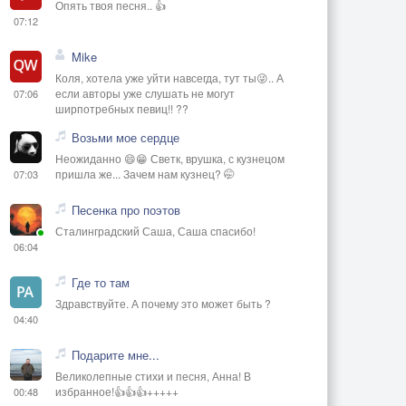
Опять твоя песня.. 👍
07:12
Mike
Коля, хотела уже уйти навсегда, тут ты😜.. А
если авторы уже слушать не могут
07:06
ширпотребных певиц!! ??
Возьми мое сердце
Неожиданно 😄😁 Светк, врушка, с кузнецом
пришла же... Зачем нам кузнец? 🤭
07:03
Песенка про поэтов
Сталинградский Саша, Саша спасибо!
06:04
Где то там
Здравствуйте. А почему это может быть ?
04:40
Подарите мне...
Великолепные стихи и песня, Анна! В
избранное!👍👍👍+++++
00:48