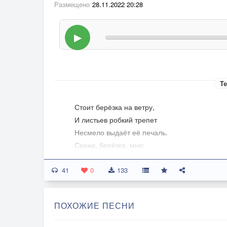
Размещено
28.11.2022 20:28
▶
Те
Стоит берёзка на ветру,
И листьев робкий трепет
Несмело выдаёт её печаль.
Скажи, берёзка, мне:
О чём твой грустный лепет?
41
Быть может ты одна?
0
133
Иль нет в помине дня,
Когда бы ты, ну хоть на миг,
ПОХОЖИЕ ПЕСНИ
Была счастливой?