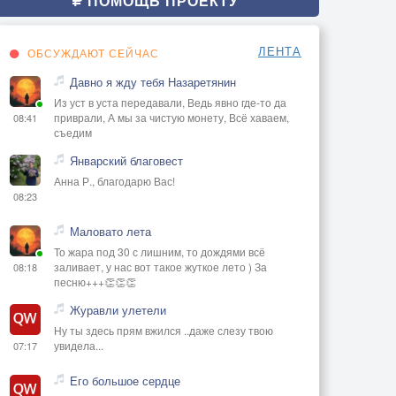
ПОМОЩЬ ПРОЕКТУ
ЛЕНТА
ОБСУЖДАЮТ СЕЙЧАС
Давно я жду тебя Назаретянин
Из уст в уста передавали, Ведь явно где-то да
приврали, А мы за чистую монету, Всё хаваем,
08:41
съедим
Январский благовест
Анна Р., благодарю Вас!
08:23
Маловато лета
То жара под 30 с лишним, то дождями всё
заливает, у нас вот такое жуткое лето ) За
08:18
песню+++👏👏👏
Журавли улетели
Ну ты здесь прям вжился ..даже слезу твою
увидела...
07:17
Его большое сердце