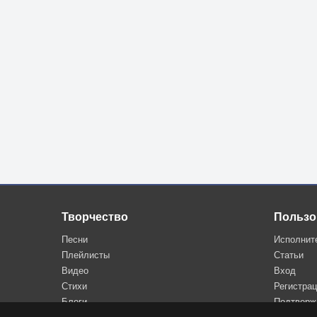
Творчество
Пользо
Песни
Исполнит
Плейлисты
Статьи
Видео
Вход
Стихи
Регистра
Блоги
Подтверж