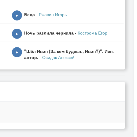
Беда
-
Ржавин Игорь
▶
Ночь разлила чернила
-
Кострома Егор
▶
"Шёл Иван (За кем будешь, Иван?)". Исп.
▶
автор.
-
Осидак Алексей