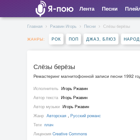
Лента
Песни
Плей
Главная
Ржавин Игорь
Песни
Слёзы берёзы
РОК
ПОП
ДЖАЗ, БЛЮЗ
НАРОД
ЖАНРЫ:
Слёзы берёзы
Ремастеринг магнитофонной записи песни 1992 год
Исполнитель
Игорь Ржавин
Автор текста
Игорь Ржавин
Автор музыки
Игорь Ржавин
Жанр
Авторская
,
Русский романс
Теги
плач
Лицензия
Creative Commons