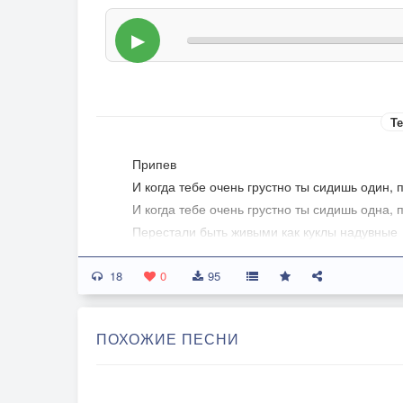
▶
Те
Припев
И когда тебе очень грустно ты сидишь один, п
И когда тебе очень грустно ты сидишь одна, п
Перестали быть живыми как куклы надувные
Фальшивые улыбки наделёны негативом
18
И бессмысленная злоба ой я ой я изнутри с
0
95
ПОХОЖИЕ ПЕСНИ