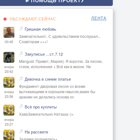
ПОМОЩЬ ПРОЕКТУ
ЛЕНТА
ОБСУЖДАЮТ СЕЙЧАС
Грешная любовь
Замечательно!.. С удовольствием послушал...
Соавторам +++!
00:45
Закулисье ...ст.7.12
Mangust. Привет, Мария). Я коротко. За песню,
стихи, исполнение + Всё как в жизни. Ум
вчера
23:42
Девочка в синем платье
Фундамент-дворовая песня со всеми
вытекающими в хорошем смысле,какие бы
вчера
23:36
аранжи не делались основа ос
Всё про куплеты
ХаваЗажигательно Наташа:-)+
вчера
23:27
На рассвете
Задумка получилась+