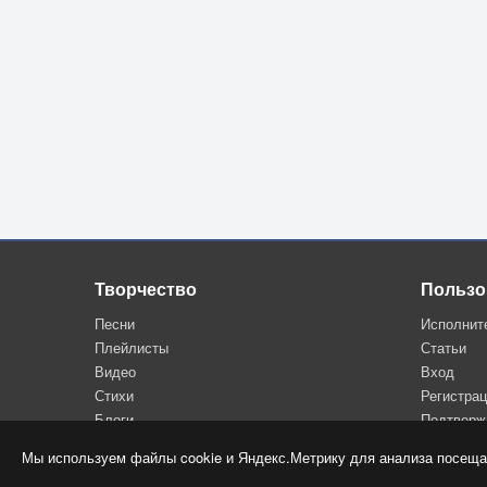
Творчество
Пользо
Песни
Исполнит
Плейлисты
Статьи
Видео
Вход
Стихи
Регистра
Блоги
Подтверж
Мы используем файлы cookie и Яндекс.Метрику для анализа посеща