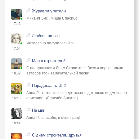
Журавли улетели
Михаил Энс , Миша Спасибо
17:12
Любовь на раз
Интересно получилось!!! ✨
17:04
Марш строителей
С наступающим Днём Строителя! Всех и персонально
авторов этой замечательной песни
16:32
Парадокс... ст.5.2
Анна Р., такое точечно детальное,детально подмеченое
описание:-)Спасибо Анюта:-)
16:18
На миг
Анна Р., спасибо, я очень рад!
15:44
С днём строителя, друзья