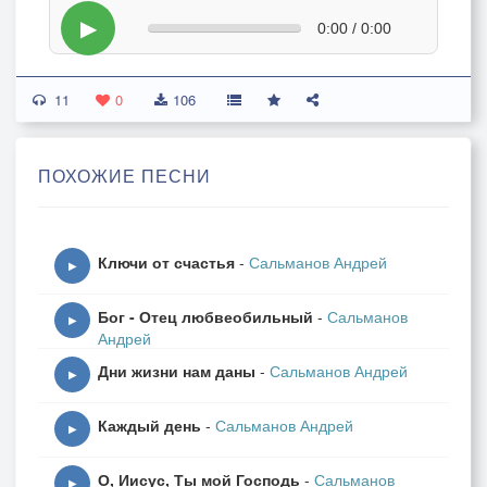
▶
0:00 / 0:00
11
0
106
ПОХОЖИЕ ПЕСНИ
Ключи от счастья
-
Сальманов Андрей
▶
Бог - Отец любвеобильный
-
Сальманов
▶
Андрей
Дни жизни нам даны
-
Сальманов Андрей
▶
Каждый день
-
Сальманов Андрей
▶
О, Иисус, Ты мой Господь
-
Сальманов
▶