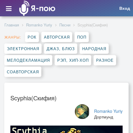
Вход
Главная
Romanko Yuriy
Песни
Scyphia(Скифия)
РОК
АВТОРСКАЯ
ПОП
ЖАНРЫ:
ЭЛЕКТРОННАЯ
ДЖАЗ, БЛЮЗ
НАРОДНАЯ
МЕЛОДЕКЛАМАЦИЯ
РЭП, ХИП-ХОП
РАЗНОЕ
СОАВТОРСКАЯ
Scyphia(Скифия)
Romanko Yuriy
Дортмунд