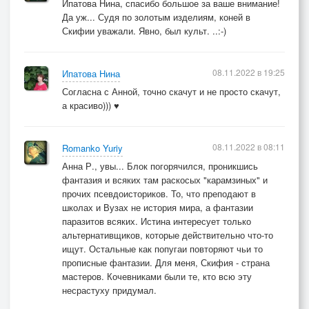
Ипатова Нина, спасибо большое за ваше внимание!
Да уж... Судя по золотым изделиям, коней в
Скифии уважали. Явно, был культ. ..:-)
08.11.2022 в 19:25
Ипатова Нина
Согласна с Анной, точно скачут и не просто скачут,
а красиво))) ♥
08.11.2022 в 08:11
Romanko Yuriy
Анна Р., увы... Блок погорячился, проникшись
фантазия и всяких там раскосых "карамзиных" и
прочих псевдоисториков. То, что преподают в
школах и Вузах не история мира, а фантазии
паразитов всяких. Истина интересует только
альтернативщиков, которые действительно что-то
ищут. Остальные как попугаи повторяют чьи то
прописные фантазии. Для меня, Скифия - страна
мастеров. Кочевниками были те, кто всю эту
несрастуху придумал.