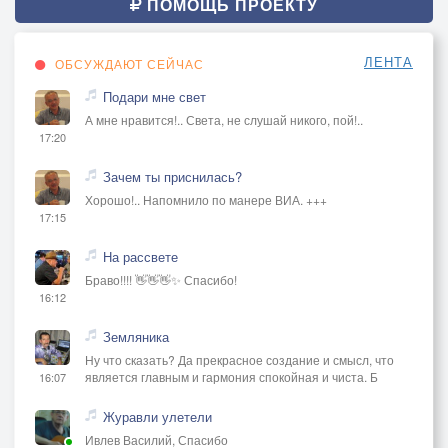
ПОМОЩЬ ПРОЕКТУ
ЛЕНТА
ОБСУЖДАЮТ СЕЙЧАС
Подари мне свет
А мне нравится!.. Света, не слушай никого, пой!..
17:20
Зачем ты приснилась?
Хорошо!.. Напомнило по манере ВИА. +++
17:15
На рассвете
Браво!!!! 👋👋👋✨ Спасибо!
16:12
Земляника
Ну что сказать? Да прекрасное создание и смысл, что
является главным и гармония спокойная и чиста. Б
16:07
Журавли улетели
Ивлев Василий, Спасибо