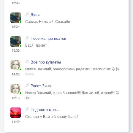
15:36
Душа
Саллас Николай, Спасибо
15:34
Песенка про поэтов
Вася Привет+
15:33
Всё про куплеты
Ивлев Василий, ооооооочень рада!!!!!! Спасибо!!!!!! 😃👍
✨✨✨
14:22
Робот Зина
Ивлев Василий, спасибоооооо!!!! Для детей, верно!!!! 😃
👍✨
13:13
Подарите мне...
Сколько ж Вам в блокаду было?
11:40