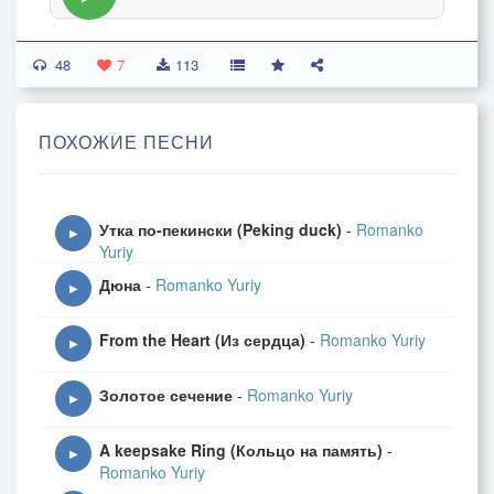
48
7
113
ПОХОЖИЕ ПЕСНИ
Утка по-пекински (Peking duck)
-
Romanko
▶
Yuriy
Дюна
-
Romanko Yuriy
▶
From the Heart (Из сердца)
-
Romanko Yuriy
▶
Золотое сечение
-
Romanko Yuriy
▶
A keepsake Ring (Кольцо на память)
-
▶
Romanko Yuriy