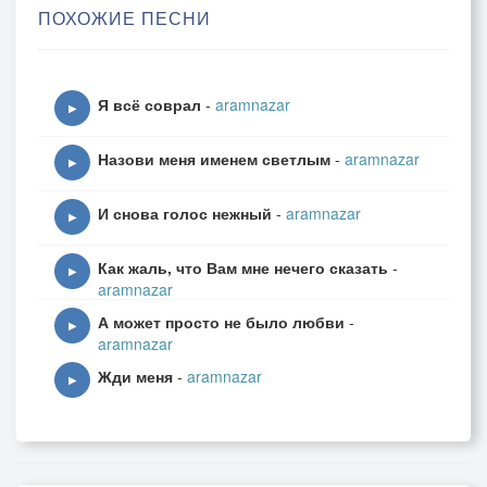
ПОХОЖИЕ ПЕСНИ
Этой ночью у костра.
Для тебя достану небо,
Я всё соврал
-
aramnazar
Для тебя, мечта моя.
▶
От заката до рассвета
Назови меня именем светлым
-
aramnazar
Буду петь я как всегда.
▶
И снова голос нежный
-
aramnazar
Для тебя, моя родная,
▶
Для тебя, моя судьба,
Как жаль, что Вам мне нечего сказать
-
Для тебя, моя святая
▶
aramnazar
Для тебя, тебя, тебя.
А может просто не было любви
-
▶
aramnazar
Жди меня
-
aramnazar
▶