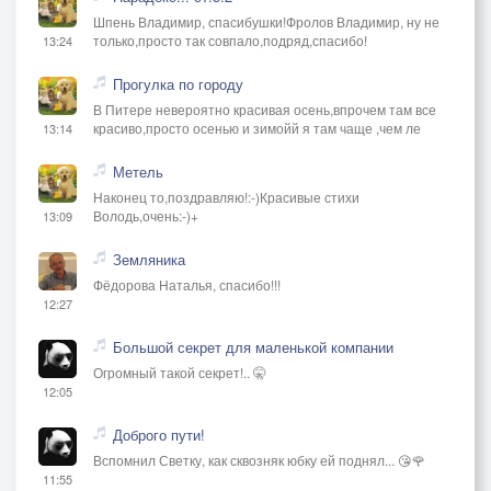
Шпень Владимир, спасибушки!Фролов Владимир, ну не
только,просто так совпало,подряд,спасибо!
13:24
Прогулка по городу
В Питере невероятно красивая осень,впрочем там все
красиво,просто осенью и зимойй я там чаще ,чем ле
13:14
Метель
Наконец то,поздравляю!:-)Красивые стихи
Володь,очень:-)+
13:09
Земляника
Фёдорова Наталья, спасибо!!!
12:27
Большой секрет для маленькой компании
Огромный такой секрет!.. 🤫
12:05
Доброго пути!
Вспомнил Светку, как сквозняк юбку ей поднял... 😘🌹
11:55