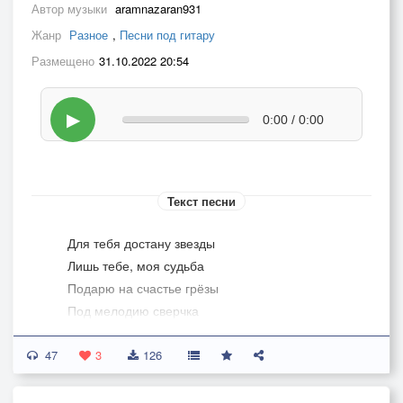
Автор музыки
aramnazaran931
Жанр
Разное
,
Песни под гитару
Размещено
31.10.2022 20:54
▶
0:00 / 0:00
Текст песни
Для тебя достану звезды
Лишь тебе, моя судьба
Подарю на счастье грёзы
Под мелодию сверчка
47
Для тебя луну достану,
3
126
Для тебя, любовь моя,
Спою песню под гитару