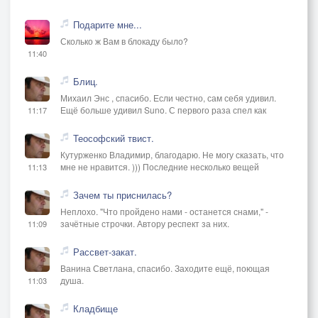
Подарите мне...
Сколько ж Вам в блокаду было?
11:40
Блиц.
Михаил Энс , спасибо. Если честно, сам себя удивил.
Ещё больше удивил Suno. С первого раза спел как
11:17
Теософский твист.
Кутурженко Владимир, благодарю. Не могу сказать, что
мне не нравится. ))) Последние несколько вещей
11:13
Зачем ты приснилась?
Неплохо. "Что пройдено нами - останется снами," -
зачётные строчки. Автору респект за них.
11:09
Рассвет-закат.
Ванина Светлана, спасибо. Заходите ещё, поющая
душа.
11:03
Кладбище