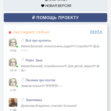
НОВАЯ ВЕРСИЯ
ПОМОЩЬ ПРОЕКТУ
ЛЕНТА
ОБСУЖДАЮТ СЕЙЧАС
Всё про куплеты
Ивлев Василий, ооооооочень рада!!!!!! Спасибо!!!!!! 😃👍
✨✨✨
14:22
Робот Зина
Ивлев Василий, спасибоооооо!!!! Для детей, верно!!!! 😃
👍✨
13:13
Песенка про поэтов
Замечательно!!!!! 👋👋👋👋✨✨
11:57
Земляника
Денисова Владлена, спасибо большое!
11:56