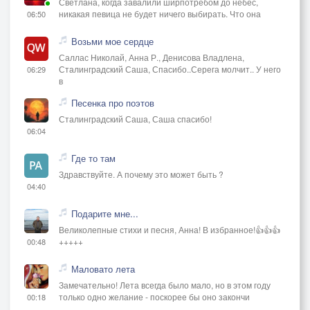
Светлана, когда завалили ширпотребом до небес,
никакая певица не будет ничего выбирать. Что она
06:50
Возьми мое сердце
Саллас Николай, Анна Р., Денисова Владлена,
Сталинградский Саша, Спасибо..Серега молчит.. У него
06:29
в
Песенка про поэтов
Сталинградский Саша, Саша спасибо!
06:04
Где то там
Здравствуйте. А почему это может быть ?
04:40
Подарите мне...
Великолепные стихи и песня, Анна! В избранное!👍👍👍
+++++
00:48
Маловато лета
Замечательно! Лета всегда было мало, но в этом году
только одно желание - поскорее бы оно закончи
00:18