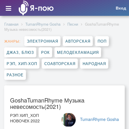
Вход
Главная
TumanRhyme Gosha
Песни
GoshaTumanRhyme
Музыка невесомость(2021)
ЭЛЕКТРОННАЯ
АВТОРСКАЯ
ПОП
ЖАНРЫ:
ДЖАЗ, БЛЮЗ
РОК
МЕЛОДЕКЛАМАЦИЯ
РЭП, ХИП-ХОП
СОАВТОРСКАЯ
НАРОДНАЯ
РАЗНОЕ
GoshaTumanRhyme Музыка
невесомость(2021)
РЭП ХИП_ХОП
TumanRhyme Gosha
НОВОЧЕК 2022