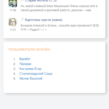
Старый Мотель ст.12
Ах, какой славный блюз Машенька! Очень хорошо всё в
твоей душевной и красивой работе, дорогая – нам
17:36
Картотека чувств (новое)
Бочаров Алексей и Елена , спасибо вам огромное!!! 😍😍
💛💛✨ Рады!!! ✨✨✨
17:31
ПОЛЬЗОВАТЕЛИ ОНЛАЙН
BardArt
Призрак
Кострома Егор
Сталинградский Саша
Ивлев Василий