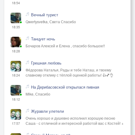
18:54
Вечный турист
Qwertysvetka, Света Спасибо
18:35
Танцует ночь
Бочаров Алексей и Елена , спасибо большое!!
18:28
Грешная любовь
Фёдорова Наталья, Рады и тебе Наташ, и твоему
славному отклику с тёплой оценкой работы! 👍💕👌
18:24
На Дерибасовской открылася пивная
Mike, Спасибо
18:12
Журавли улетели
Очень хорошо и душевно исполнил хорошую песню
Саша - с отличной и интересной работой вас с Костей! +
17:57