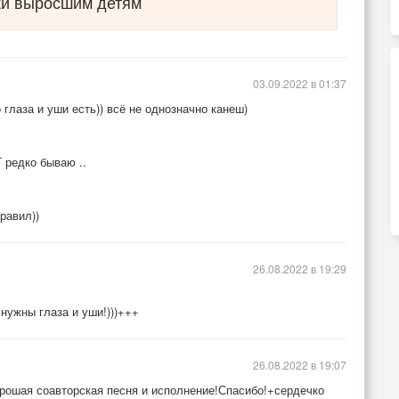
ки выросшим детям
03.09.2022 в 01:37
глаза и уши есть)) всё не однозначно канеш)
 редко бываю ..
равил))
26.08.2022 в 19:29
 нужны глаза и уши!)))+++
26.08.2022 в 19:07
орошая соавторская песня и исполнение!Спасибо!+сердечко