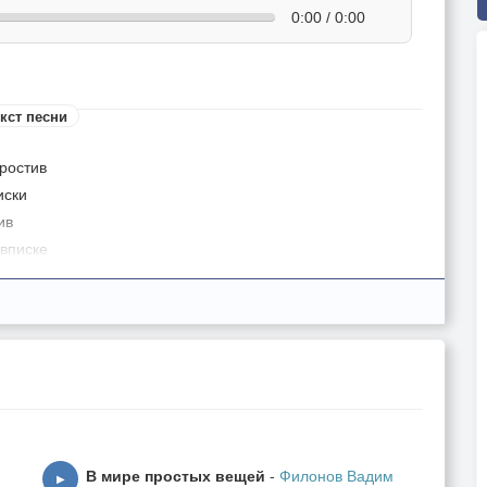
0:00 / 0:00
кст песни
ростив
иски
ив
 вписке
ти лет
ий
т
асти
льней
толетье
В мире простых вещей
-
Филонов Вадим
▶