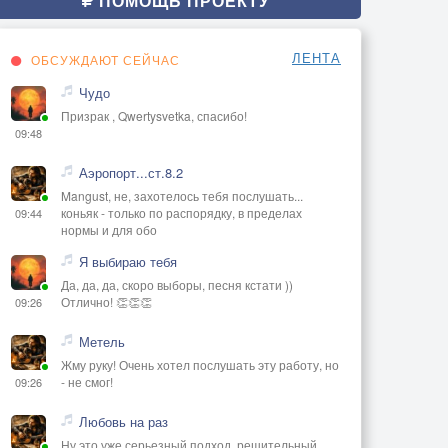
ПОМОЩЬ ПРОЕКТУ
ЛЕНТА
ОБСУЖДАЮТ СЕЙЧАС
Чудо
Призрак , Qwertysvetka, спасибо!
09:48
Аэропорт...ст.8.2
Mangust, не, захотелось тебя послушать...
коньяк - только по распорядку, в пределах
09:44
нормы и для обо
Я выбираю тебя
Да, да, да, скоро выборы, песня кстати ))
Отлично! 👏👏👏
09:26
Метель
Жму руку! Очень хотел послушать эту работу, но
- не смог!
09:26
Любовь на раз
Ну это уже серьезный подход, решительный