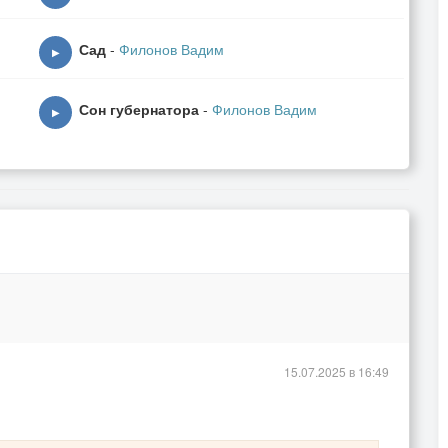
 теней
детям
Сад
-
Филонов Вадим
▶
 соврал
итару
Сон губернатора
-
Филонов Вадим
▶
елался мал
м на пару
15.07.2025 в 16:49