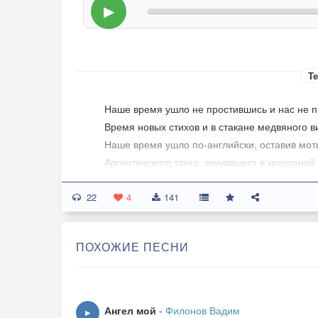
▶
Те
Наше время ушло не простившись и нас не п
Время новых стихов и в стакане медвяного в
Наше время ушло по-английски, оставив мот
Аргентинского танго, звучавшего в крохотной
22
Мы как прежде сидим у стола, нам до пропас
4
141
Наша кожа впитала ветра перемен и ненаст
Наше горе и наше же счастье, что этот корве
ПОХОЖИЕ ПЕСНИ
Так давно на плаву, также рвут его бури на ч
Песни реже, но сделались резче и злей и бо
В стенах кухни, что все еще помнят другое с
Ангел мой
-
Филонов Вадим
▶