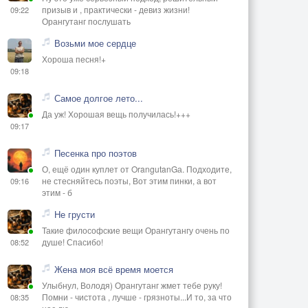
призыв и , практически - девиз жизни!
09:22
Орангутанг послушать
Возьми мое сердце
Хороша песня!+
09:18
Самое долгое лето...
Да уж! Хорошая вещь получилась!+++
09:17
Песенка про поэтов
О, ещё один куплет от OrangutanGа. Подходите,
не стесняйтесь поэты, Вот этим пинки, а вот
09:16
этим - б
Не грусти
Такие философские вещи Орангутангу очень по
душе! Спасибо!
08:52
Жена моя всё время моется
Улыбнул, Володя) Орангутанг жмет тебе руку!
Помни - чистота , лучше - грязноты...И то, за что
08:35