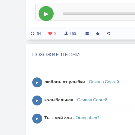
▶
54
9
160
ПОХОЖИЕ ПЕСНИ
любовь от улыбки
-
Осипов Сергей
▶
колыбельная
-
Осипов Сергей
▶
Ты - мой сон
-
OrangutanG
▶