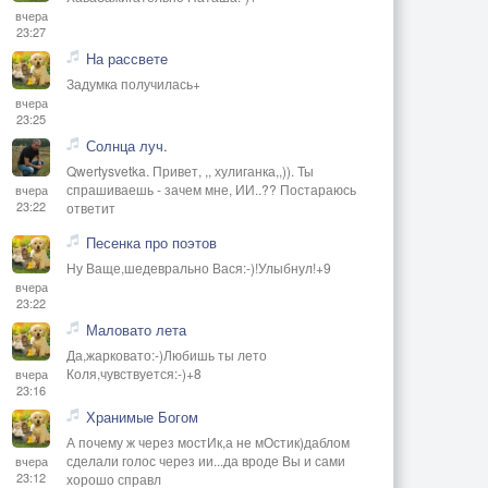
вчера
23:27
На рассвете
Задумка получилась+
вчера
23:25
Солнца луч.
Qwertysvetka. Привет, ,, хулиганка,,)). Ты
спрашиваешь - зачем мне, ИИ..?? Постараюсь
вчера
23:22
ответит
Песенка про поэтов
Ну Ваще,шедеврально Вася:-)!Улыбнул!+9
вчера
23:22
Маловато лета
Да,жарковато:-)Любишь ты лето
Коля,чувствуется:-)+8
вчера
23:16
Хранимые Богом
А почему ж через мостИк,а не мОстик)даблом
сделали голос через ии...да вроде Вы и сами
вчера
23:12
хорошо справл