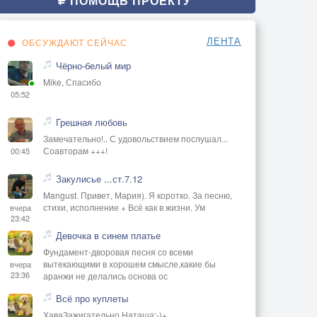
ПОМОЩЬ ПРОЕКТУ
ЛЕНТА
ОБСУЖДАЮТ СЕЙЧАС
Чёрно-белый мир
Mike, Спасибо
05:52
Грешная любовь
Замечательно!.. С удовольствием послушал...
Соавторам +++!
00:45
Закулисье ...ст.7.12
Mangust. Привет, Мария). Я коротко. За песню,
стихи, исполнение + Всё как в жизни. Ум
вчера
23:42
Девочка в синем платье
Фундамент-дворовая песня со всеми
вытекающими в хорошем смысле,какие бы
вчера
23:36
аранжи не делались основа ос
Всё про куплеты
ХаваЗажигательно Наташа:-)+