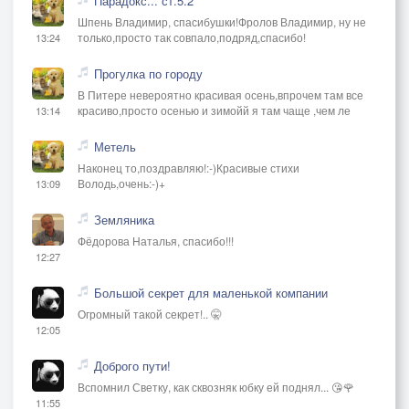
Парадокс... ст.5.2
Шпень Владимир, спасибушки!Фролов Владимир, ну не
только,просто так совпало,подряд,спасибо!
13:24
Прогулка по городу
В Питере невероятно красивая осень,впрочем там все
красиво,просто осенью и зимойй я там чаще ,чем ле
13:14
Метель
Наконец то,поздравляю!:-)Красивые стихи
Володь,очень:-)+
13:09
Земляника
Фёдорова Наталья, спасибо!!!
12:27
Большой секрет для маленькой компании
Огромный такой секрет!.. 🤫
12:05
Доброго пути!
Вспомнил Светку, как сквозняк юбку ей поднял... 😘🌹
11:55