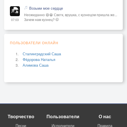
Возьми мое сердце
Неожиданно 😄😁 Светк, врушка, с кузнецом пришла же...
Зачем нам кузнец? 🤭
07:03
ПОЛЬЗОВАТЕЛИ ОНЛАЙН
Сталинградский Саша
Фёдорова Наталья
Алимова Саша
Творчество
Пользователи
О нас
Песни
Исполнители
Правила