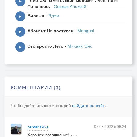
"Листаю память. Был моложе". Исп. Петя
▶
Попендос.
-
Осидак Алексей
Виражи
-
Эдем
▶
Абонент Не доступен
-
Mangust
▶
Это просто Лето
-
Михаил Энс
▶
КОММЕНТАРИИ (3)
Чтобы добавить комментарий
войдите на сайт
.
07.08.2022 в 09:24
osman1953
Хорошее посвящение! +++