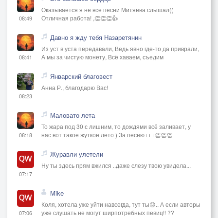
Оказывается я не все песни Митяева слышал((
Отличная работа! ,👏👏👏👍
08:49
Давно я жду тебя Назаретянин
Из уст в уста передавали, Ведь явно где-то да приврали,
А мы за чистую монету, Всё хаваем, съедим
08:41
Январский благовест
Анна Р., благодарю Вас!
08:23
Маловато лета
То жара под 30 с лишним, то дождями всё заливает, у
нас вот такое жуткое лето ) За песню+++👏👏👏
08:18
Журавли улетели
Ну ты здесь прям вжился ..даже слезу твою увидела...
07:17
Mike
Коля, хотела уже уйти навсегда, тут ты😜.. А если авторы
уже слушать не могут ширпотребных певиц!! ??
07:06