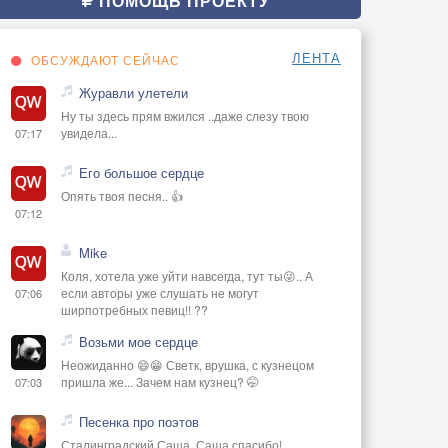
ПОМОЩЬ ПРОЕКТУ
ЛЕНТА
ОБСУЖДАЮТ СЕЙЧАС
Журавли улетели
Ну ты здесь прям вжился ..даже слезу твою
увидела...
07:17
Его большое сердце
Опять твоя песня.. 👍
07:12
Mike
Коля, хотела уже уйти навсегда, тут ты😜.. А
если авторы уже слушать не могут
07:06
ширпотребных певиц!! ??
Возьми мое сердце
Неожиданно 😄😁 Светк, врушка, с кузнецом
пришла же... Зачем нам кузнец? 🤭
07:03
Песенка про поэтов
Сталинградский Саша, Саша спасибо!