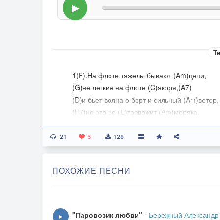
▶
Те
1(F).На флоте тяжелы бывают (Am)цепи,
(G)не легкие на флоте (C)якоря,(A7)
(D)и бьет волна о борт и сильный (Am)ветер,
(H7)но это не (E)тревожит (Am)моряка.
21
2.Вдруг дизель встанет вал не провернется,
5
128
и в дрейф ложиться судно вдоль волны,
и мотористу пару дней придется,
ПОХОЖИЕ ПЕСНИ
менять форсунки, поршни и узлы.
ПРИПЕВ: Не будет так чтоб флот остановилс
чтоб склянки задержались хоть на миг,
"Паровозик любви"
-
Бережный Александр
▶