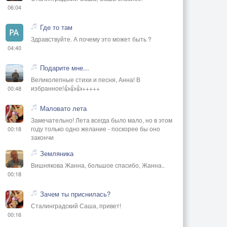
06:04
Где то там
Здравствуйте. А почему это может быть ?
04:40
Подарите мне...
Великолепные стихи и песня, Анна! В
избранное!👍👍👍+++++
00:48
Маловато лета
Замечательно! Лета всегда было мало, но в этом
году только одно желание - поскорее бы оно
00:18
закончи
Земляника
Вишнякова Жанна, большое спасибо, Жанна..
00:18
Зачем ты приснилась?
Сталинградский Саша, привет!
00:16