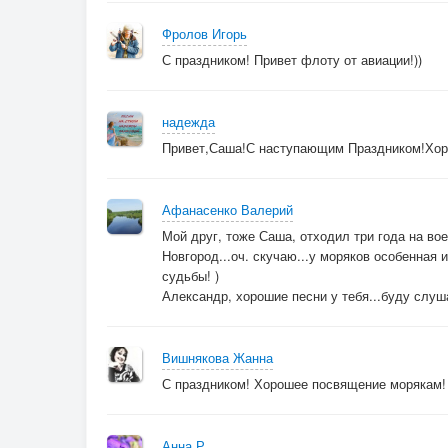
6.А после вахты тихо с дальней шконки,
гитарная колышется струна,
Фролов Игорь
о том как дома детские ручонки,
С праздником! Привет флоту от авиации!))
платочком чистят мамины глаза.ПРИПЕВ...(ск
надежда
Привет,Саша!С наступающим Праздником!Хор
Афанасенко Валерий
Мой друг, тоже Саша, отходил три года на во
Новгород...оч. скучаю...у моряков особенная и
судьбы! )
Александр, хорошие песни у тебя...буду слуша
Вишнякова Жанна
С праздником! Хорошее посвящение морякам!
Анна Р.