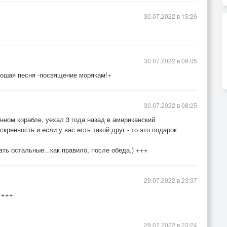
30.07.2022 в 13:26
лянки- это колокольчик каждые полчаса бьет)
30.07.2022 в 09:05
ошая песня -посвящение морякам!+
30.07.2022 в 08:25
енном корабле, уехал 3 года назад в американский
скренность и если у вас есть такой друг - то это подарок
ть остальные...как правило, после обеда.) +++
29.07.2022 в 23:37
 +++
29.07.2022 в 23:24